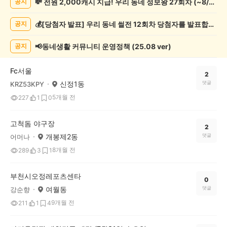
💸 전원 2,000캐시 지급! 우리 동네 정보왕 27회차 (~8/10)
공지
츠
관
💰[당첨자 발표] 우리 동네 썰전 12회차 당첨자를 발표합니다!
공지
람
게
시
📢동네생활 커뮤니티 운영정책 (25.08 ver)
공지
글
목
Fc서울
록
2
신정1동
댓글
KRZ53KPY
5개월 전
227
1
0
고척돔 야구장
2
개봉제2동
댓글
어머나
8개월 전
289
3
1
부천시오정레포츠센타
0
여월동
댓글
강순향
9개월 전
211
1
4