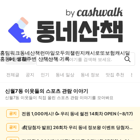
홈
팀워크
동네산책
런마일
모두의챌린지
캐시로또
보험
캐시딜
홈
동네 생활
주변 산책
산책 기록
신월7동
전체글
공지
인기
동네 일상
동네 정보
맛집 추천
분실
신월7동
이웃들의
스포츠 관람
이야기
신월7동
이웃들이 직접 올린
스포츠 관람
이야기를 모아봐요
신
전원 1,000캐시! 🥳 우리 동네 썰전 14회차 OPEN (~8/17)
공지
월
7
동
💰[당첨자 발표] 26회차 우리 동네 정보왕 이벤트 당첨자를 발표합니다!
공지
스
포