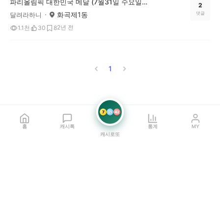
파리올림픽 대한민국 메달 (7월31일 수요일 오전 12시~1시 기준
2
화곡제1동
댓글
달려라하니
2년 전
1.1천
30
8
1
7
21
42
홈
캐시톡
통계
MY
캐시로또