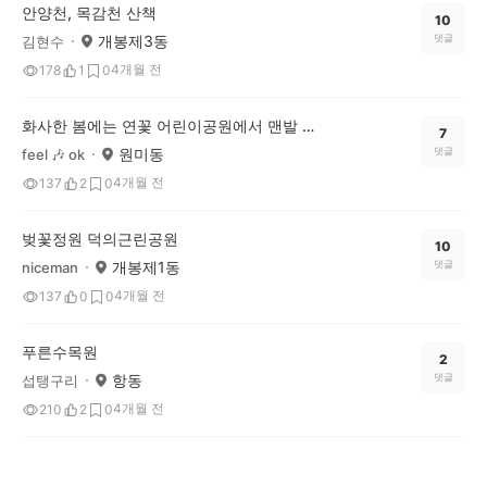
안양천, 목감천 산책
10
개봉제3동
댓글
김현수
4개월 전
178
1
0
화사한 봄에는 연꽃 어린이공원에서 맨발 걷기 좋아요
7
원미동
댓글
feel 🎶 ok
4개월 전
137
2
0
벚꽃정원 덕의근린공원
10
개봉제1동
댓글
niceman
4개월 전
137
0
0
푸른수목원
2
항동
댓글
섭탱구리
4개월 전
210
2
0