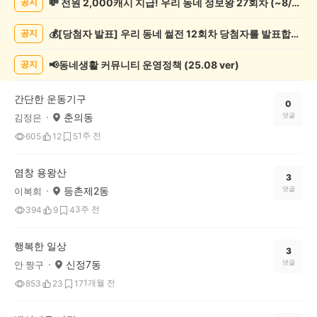
💸 전원 2,000캐시 지급! 우리 동네 정보왕 27회차 (~8/10)
공지
운
동
💰[당첨자 발표] 우리 동네 썰전 12회차 당첨자를 발표합니다!
공지
게
시
글
📢동네생활 커뮤니티 운영정책 (25.08 ver)
공지
목
록
간단한 운동기구
0
춘의동
댓글
김정은
1주 전
605
12
5
염창 용왕산
3
등촌제2동
댓글
이복희
3주 전
394
9
4
행복한 일상
3
신정7동
댓글
안 짱구
1개월 전
853
23
17