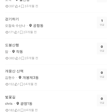
3개월 전
397
4
3
걷기하기
1
공항동
댓글
오점숙 수산나
3개월 전
171
1
2
도봉산행
0
작동
댓글
맘
3개월 전
383
3
2
개웅산 산책
0
개봉제3동
댓글
김현수
4개월 전
152
1
0
벛꽃길
0
광명1동
댓글
chris
4개월 전
182
0
0