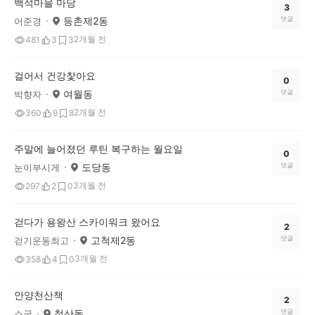
백석마을 마당
3
등촌제2동
댓글
어준경
2개월 전
481
3
3
걸어서 건강찿아요
0
여월동
댓글
박향자
2개월 전
360
9
8
주말에 늘어졌던 루틴 복구하는 월요일
0
도당동
댓글
눈이부시게
3개월 전
297
2
0
걷다가 용왕산 스카이워크 왔어요
2
고척제2동
댓글
걷기운동최고
3개월 전
358
4
0
안양천산책
2
철산동
댓글
소국