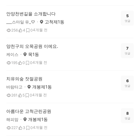
안양천변길을 소개합니다
5
고척제1동
댓글
___스마일 유_♡
4개월 전
256
4
0
양천구의 오목공원 이에요.
7
목1동
댓글
케이스
4개월 전
195
0
0
치유의숲 잣절공원
6
개봉제1동
댓글
바람타고
4개월 전
261
5
0
아름다운 고척근린공원
8
개봉제1동
댓글
해피맘
4개월 전
227
3
0