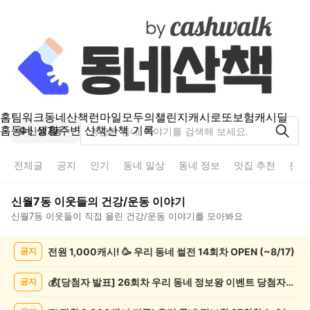
홈
팀워크
동네산책
런마일
모두의챌린지
캐시로또
보험
캐시딜
홈
동네 생활
주변 산책
산책 기록
신월7동
전체글
공지
인기
동네 일상
동네 정보
맛집 추천
분실
신월7동
이웃들의
건강/운동
이야기
신월7동
이웃들이 직접 올린
건강/운동
이야기를 모아봐요
신
전원 1,000캐시! 🥳 우리 동네 썰전 14회차 OPEN (~8/17)
공지
월
7
동
💰[당첨자 발표] 26회차 우리 동네 정보왕 이벤트 당첨자를 발표합니다!
공지
건
강/