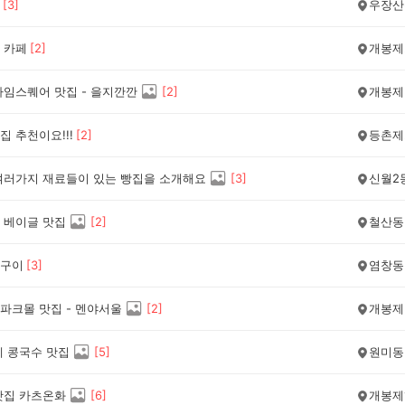
[
3
]
우장산
 카페
[
2
]
개봉제
타임스퀘어 맛집 - 을지깐깐
[
2
]
개봉제
 추천이요!!!
[
2
]
등촌제
여러가지 재료들이 있는 빵집을 소개해요
[
3
]
신월2
 베이글 맛집
[
2
]
철산동
구이
[
3
]
염창동
파크몰 맛집 - 멘야서울
[
2
]
개봉제
네 콩국수 맛집
[
5
]
원미동
맛집 카츠온화
[
6
]
개봉제