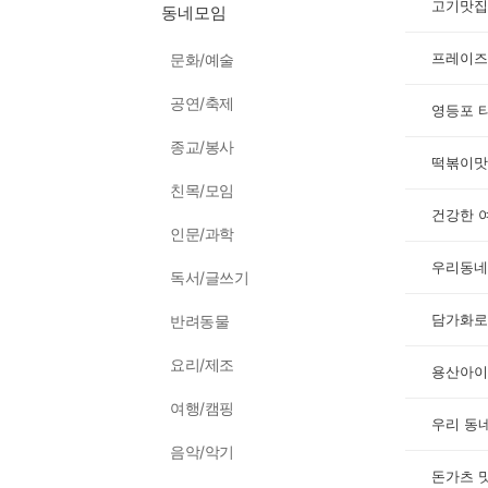
고기맛집
동네모임
프레이즈
문화/예술
공연/축제
영등포 
종교/봉사
떡볶이맛집
친목/모임
건강한 
인문/과학
우리동네
독서/글쓰기
담가화로
반려동물
요리/제조
용산아이
여행/캠핑
우리 동
음악/악기
돈가츠 