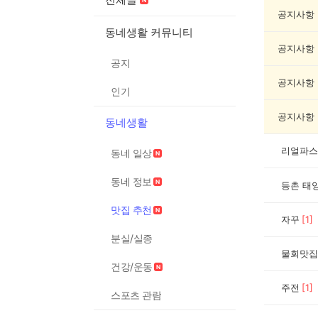
집
추
공지사항
천
동네생활 커뮤니티
게
공지사항
시
공지
글
목
공지사항
인기
록
공지사항
동네생활
리얼파스
동네 일상
동네 정보
등촌 태
맛집 추천
자꾸
[
1
]
분실/실종
물회맛집
건강/운동
주전
[
1
]
스포츠 관람