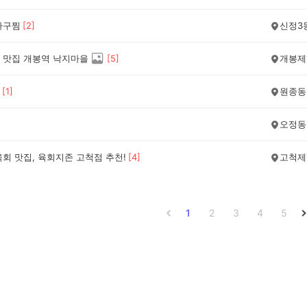
아구찜
[
2
]
신정3
 맛집 개봉역 낙지마을
[
5
]
개봉제
[
1
]
원종동
오정동
회 맛집, 육회지존 고척점 추천!
[
4
]
고척제
1
2
3
4
5