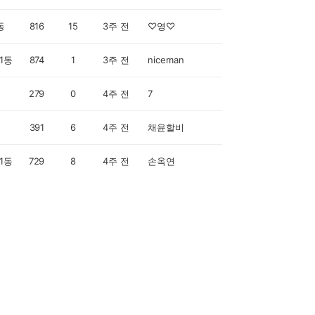
동
816
15
3주 전
♡영♡
1동
874
1
3주 전
niceman
279
0
4주 전
7
391
6
4주 전
채윤할비
1동
729
8
4주 전
손옥연