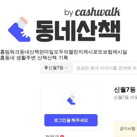
홈
팀워크
동네산책
런마일
모두의챌린지
캐시로또
보험
캐시딜
홈
동네 생활
주변 산책
산책 기록
신월7동
신월7동
신월7동
이웃
신
월
로그인을 해주세요
7
동
공지사항
맛
전체글