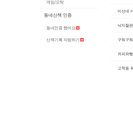
게임/오락
미선네 
동네산책 인증
낙지철판
동네인증 했어요
산책기록 자랑하기
구워구워
커피와빵
고척동 육