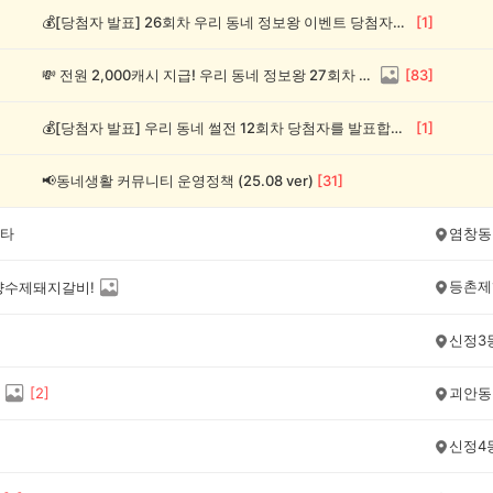
💰[당첨자 발표] 26회차 우리 동네 정보왕 이벤트 당첨자를 발표합니다!
[
1
]
💸 전원 2,000캐시 지급! 우리 동네 정보왕 27회차 (~8/10)
[
83
]
💰[당첨자 발표] 우리 동네 썰전 12회차 당첨자를 발표합니다!
[
1
]
📢동네생활 커뮤니티 운영정책 (25.08 ver)
[
31
]
타
염창동
등촌제
양수제돼지갈비!
신정3
[
2
]
괴안동
신정4