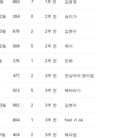
동
880
7
1주 전
김윤경
2동
284
0
2주 전
승리가
3동
879
2
2주 전
김현수
2동
598
5
2주 전
쑥이
동
379
1
2주 전
민희
477
2
3주 전
천상여자 영이맘
923
5
3주 전
해바라기
3동
992
2
3주 전
김현수
894
1
3주 전
feel 🎶 ok
1동
404
2
3주 전
해피맘