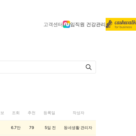
고객센터
임직원 건강관리
정보
조회
추천
등록일
작성자
6.7만
79
5일 전
동네생활 관리자