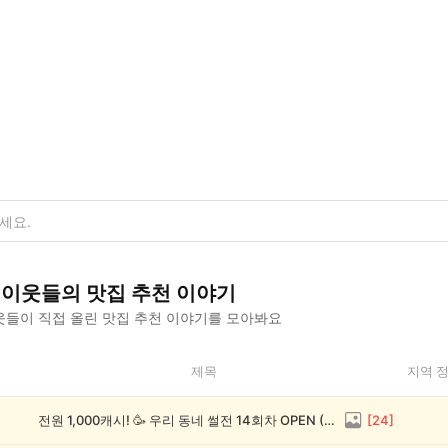
이웃들의
맛집 추천
이야기
들이 직접 올린
맛집 추천
이야기를 모아봐요
제목
지역 
전원 1,000캐시! 🥳 우리 동네 썰전 14회차 OPEN (~8/17)
[
24
]