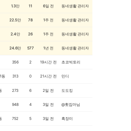
1.3만
11
6일 전
동네생활 관리자
22.5만
78
1주 전
동네생활 관리자
2.4만
26
1주 전
동네생활 관리자
24.6만
577
1년 전
동네생활 관리자
356
2
19시간 전
초코빅토리
1동
313
0
21시간 전
민디
동
273
6
2일 전
도도킹
948
4
3일 전
@횟집마님
동
752
5
3일 전
흑장미