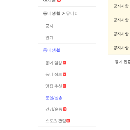
실/
실
공지사항
종
동네생활 커뮤니티
게
공지사항
시
공지
글
목
공지사항
인기
록
공지사항
동네생활
동네 인
동네 일상
동네 정보
맛집 추천
분실/실종
건강/운동
스포츠 관람