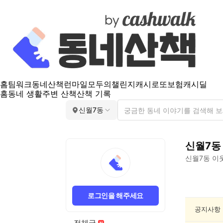
홈
팀워크
동네산책
런마일
모두의챌린지
캐시로또
보험
캐시딜
홈
동네 생활
주변 산책
산책 기록
신월7동
신월7동
신월7동
이웃
신
월
로그인을 해주세요
7
동
공지사항
분
전체글