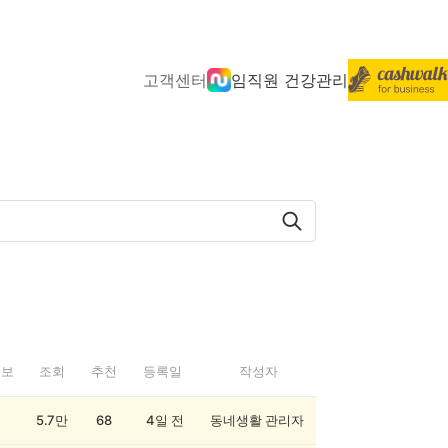
고객센터
임직원 건강관리
정보
조회
추천
등록일
작성자
5.7만
68
4일 전
동네생활 관리자