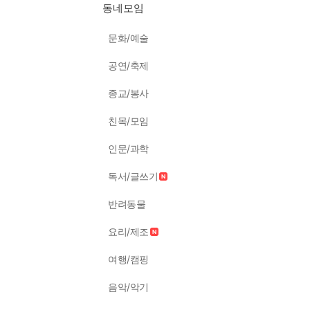
동네모임
문화/예술
공연/축제
종교/봉사
친목/모임
인문/과학
독서/글쓰기
반려동물
요리/제조
여행/캠핑
음악/악기