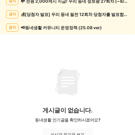
💸 전원 2,000캐시 지급! 우리 동네 정보왕 27회차 (~8/10)
공지
모
임
💰[당첨자 발표] 우리 동네 썰전 12회차 당첨자를 발표합니다!
공지
게
시
글
📢동네생활 커뮤니티 운영정책 (25.08 ver)
공지
목
록
게시글이 없습니다.
동네생활 인기글을 확인하시겠어요?
실시간 인기글 보기