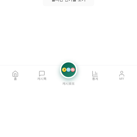
7
21
42
홈
캐시톡
통계
MY
캐시로또