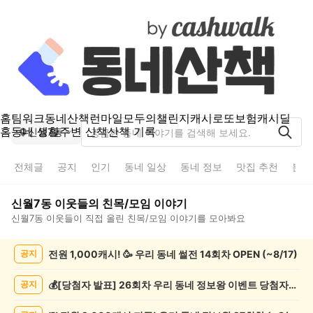
홈
팀워크
동네산책
런마일
모두의챌린지
캐시로또
보험
캐시딜
홈
동네 생활
주변 산책
산책 기록
신월7동
전체글
공지
인기
동네 일상
동네 정보
맛집 추천
분실
신월7동
이웃들의
친목/모임
이야기
신월7동
이웃들이 직접 올린
친목/모임
이야기를 모아봐요
신
전원 1,000캐시! 🥳 우리 동네 썰전 14회차 OPEN (~8/17)
공지
월
7
동
💰[당첨자 발표] 26회차 우리 동네 정보왕 이벤트 당첨자를 발표합니다!
공지
친
목/