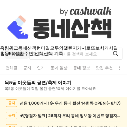
홈
팀워크
동네산책
런마일
모두의챌린지
캐시로또
보험
캐시딜
홈
동네 생활
주변 산책
산책 기록
목5동
전체글
공지
인기
동네 일상
동네 정보
맛집 추천
분실
목5동
이웃들의
공연/축제
이야기
목5동
이웃들이 직접 올린
공연/축제
이야기를 모아봐요
목
전원 1,000캐시! 🥳 우리 동네 썰전 14회차 OPEN (~8/17)
공지
5
동
공
💰[당첨자 발표] 26회차 우리 동네 정보왕 이벤트 당첨자를 발표합니다!
공지
연/
축