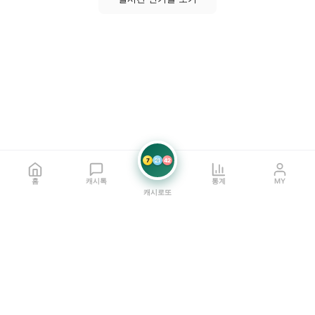
7
21
42
홈
캐시톡
통계
MY
캐시로또