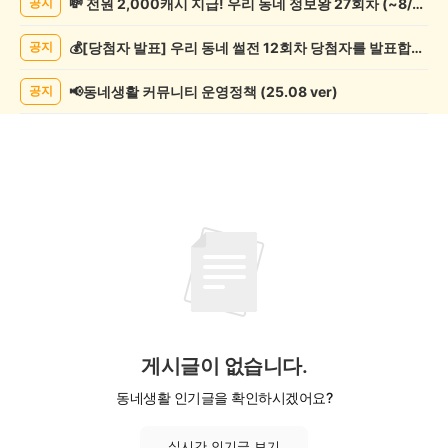
💸 전원 2,000캐시 지급! 우리 동네 정보왕 27회차 (~8/10)
공지
제
게
💰[당첨자 발표] 우리 동네 썰전 12회차 당첨자를 발표합니다!
공지
시
글
목
📢동네생활 커뮤니티 운영정책 (25.08 ver)
공지
록
게시글이 없습니다.
동네생활 인기글을 확인하시겠어요?
실시간 인기글 보기