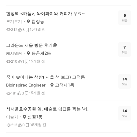
합정역 <하품>, 와이파이와 커피가 무료~
9
합정동
댓글
부기우기
5개월 전
312
3
1
그라운드 서울 방문 후기😄
7
등촌제2동
댓글
캐시워커
5개월 전
210
1
1
꿈이 솟아나는 책방( 서울 책 보고) 고척동
14
고척제1동
댓글
Bioinspired Engineer
5개월 전
181
3
1
서서울호수공원 옆, 예술로 쉼표를 찍는 '서울문화예술교육센터 양천'에 다녀왔어요!
14
신월1동
댓글
이슬기
5개월 전
213
0
0