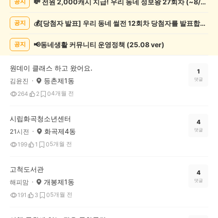
💸 전원 2,000캐시 지급! 우리 동네 정보왕 27회차 (~8/10)
공지
술
게
💰[당첨자 발표] 우리 동네 썰전 12회차 당첨자를 발표합니다!
공지
시
글
목
📢동네생활 커뮤니티 운영정책 (25.08 ver)
공지
록
원데이 클래스 하고 왔어요.
1
등촌제1동
댓글
김윤진
4개월 전
264
2
0
시립화곡청소년센터
4
화곡제4동
댓글
21시전
5개월 전
199
1
0
고척도서관
4
개봉제1동
댓글
해피맘
5개월 전
191
3
0