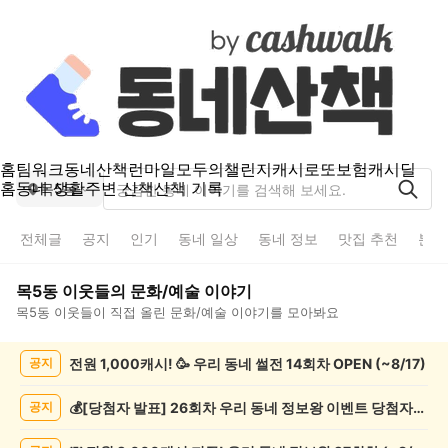
홈
팀워크
동네산책
런마일
모두의챌린지
캐시로또
보험
캐시딜
홈
동네 생활
주변 산책
산책 기록
목5동
전체글
공지
인기
동네 일상
동네 정보
맛집 추천
분실
목5동
이웃들의
문화/예술
이야기
목5동
이웃들이 직접 올린
문화/예술
이야기를 모아봐요
목
전원 1,000캐시! 🥳 우리 동네 썰전 14회차 OPEN (~8/17)
공지
5
동
문
💰[당첨자 발표] 26회차 우리 동네 정보왕 이벤트 당첨자를 발표합니다!
공지
화/
예