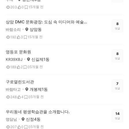
5개월 전
203
0
1
상암 DMC 문화광장: 도심 속 미디어와 예술의 쉼터
8
상암동
댓글
바람소리
5개월 전
192
3
1
영등포 문화원
8
신길제1동
댓글
KR39XBJ
5개월 전
189
2
0
구로열린도서관
7
개봉제1동
댓글
바람타고
5개월 전
248
4
0
우리동네 평생학습관을 소개합니다.
14
신정4동
댓글
영담님
5개월 전
207
0
0