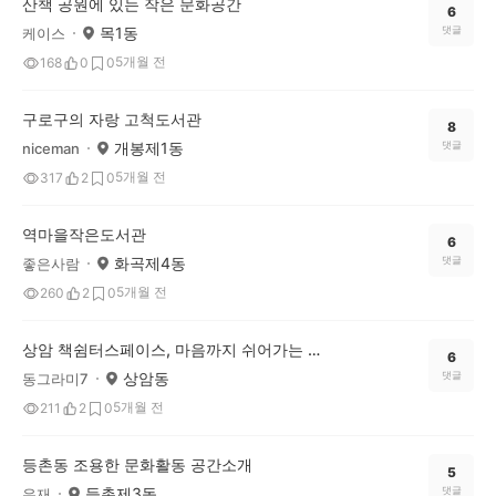
산책 공원에 있는 작은 문화공간
6
목1동
댓글
케이스
5개월 전
168
0
0
구로구의 자랑 고척도서관
8
개봉제1동
댓글
niceman
5개월 전
317
2
0
역마을작은도서관
6
화곡제4동
댓글
좋은사람
5개월 전
260
2
0
상암 책쉼터스페이스, 마음까지 쉬어가는 힐링 독서 공간
6
상암동
댓글
동그라미7
5개월 전
211
2
0
등촌동 조용한 문화활동 공간소개
5
등촌제3동
댓글
우재