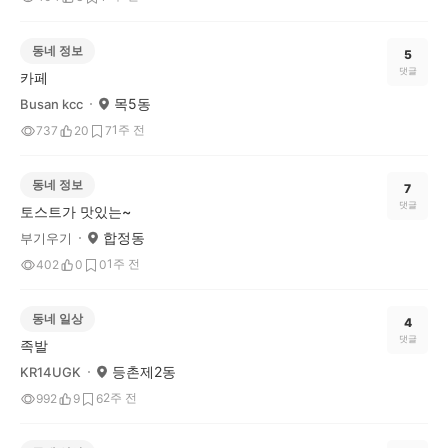
동네 정보
5
댓글
카페
목5동
Busan kcc
1주 전
737
20
7
동네 정보
7
댓글
토스트가 맛있는~
합정동
부기우기
1주 전
402
0
0
동네 일상
4
댓글
족발
등촌제2동
KR14UGK
2주 전
992
9
6