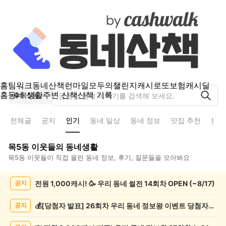
홈
팀워크
동네산책
런마일
모두의챌린지
캐시로또
보험
캐시딜
홈
동네 생활
주변 산책
산책 기록
목5동
전체글
공지
인기
동네 일상
동네 정보
맛집 추천
분실
목5동
이웃들의 동네생활
목5동
이웃들이 직접 올린 동네 정보, 후기, 질문들을 모아봐요
목
전원 1,000캐시! 🥳 우리 동네 썰전 14회차 OPEN (~8/17)
공지
5
동
인
💰[당첨자 발표] 26회차 우리 동네 정보왕 이벤트 당첨자를 발표합니다!
공지
기
글