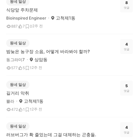
동네 일상
8
댓글
식당앞 주차문제
고척제1동
Bioinspired Engineer
2주 전
887
7
0
동네 일상
4
댓글
밤늦은 농구장 소음, 어떻게 바라봐야 할까?
상암동
동그라미7
2주 전
577
5
1
동네 일상
5
댓글
길거리 악취
고척제1동
쁄라
2주 전
472
1
1
동네 일상
4
댓글
러브버그가 확 줄었는데 그걸 대체하는 곤충들.