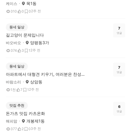
목1동
케이스
2주 전
310
0
0
동네 일상
7
댓글
길고양이 문제입니다
양평동3가
바오바오
2주 전
374
3
1
동네 일상
7
댓글
아파트에서 대형견 키우기, 여러분은 찬성하시나요?
상암동
바람소리
2주 전
1천
7
1
맛집 추천
6
댓글
돈가츠 맛집 카츠온화
개봉제1동
해피맘
3주 전
377
2
0