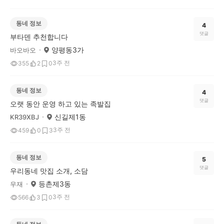
동네 정보
4
댓글
부타덴 추천합니다
양평동3가
바오바오
3주 전
355
2
0
동네 정보
4
댓글
오랫 동안 운영 하고 있는 족발집
신길제1동
KR39XBJ
3주 전
459
0
3
동네 정보
5
댓글
우리동네 맛집 소개, 소담
등촌제3동
우재
3주 전
566
3
0