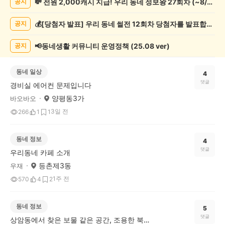
💸 전원 2,000캐시 지급! 우리 동네 정보왕 27회차 (~8/10)
공지
게
시
💰[당첨자 발표] 우리 동네 썰전 12회차 당첨자를 발표합니다!
공지
글
목
록
📢동네생활 커뮤니티 운영정책 (25.08 ver)
공지
동네 일상
4
댓글
경비실 에어컨 문제입니다
양평동3가
바오바오
3일 전
266
1
1
동네 정보
4
댓글
우리동네 카페 소개
등촌제3동
우재
1주 전
570
4
2
동네 정보
5
댓글
상암동에서 찾은 보물 같은 공간, 조용한 북카페산책