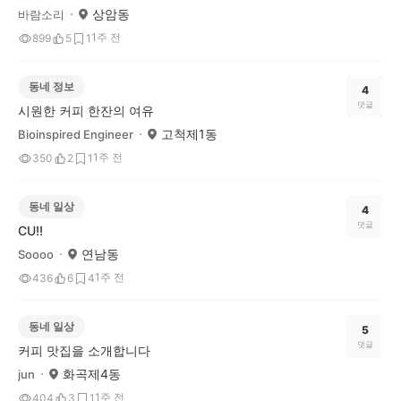
상암동
바람소리
1주 전
899
5
1
동네 정보
4
댓글
시원한 커피 한잔의 여유
고척제1동
Bioinspired Engineer
1주 전
350
2
1
동네 일상
4
댓글
CU!!
연남동
Soooo
1주 전
436
6
4
동네 일상
5
댓글
커피 맛집을 소개합니다
화곡제4동
jun
1주 전
404
3
1