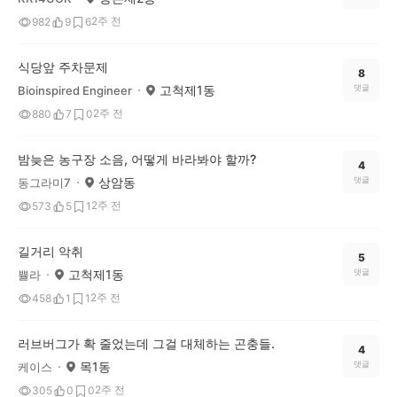
2주 전
982
9
6
식당앞 주차문제
8
고척제1동
댓글
Bioinspired Engineer
2주 전
880
7
0
밤늦은 농구장 소음, 어떻게 바라봐야 할까?
4
상암동
댓글
동그라미7
2주 전
573
5
1
길거리 악취
5
고척제1동
댓글
쁄라
2주 전
458
1
1
러브버그가 확 줄었는데 그걸 대체하는 곤충들.
4
목1동
댓글
케이스
2주 전
305
0
0