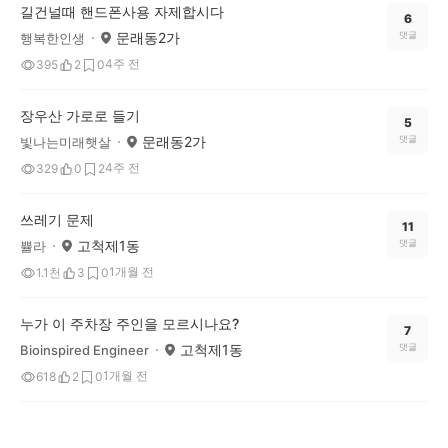
길건널때 핸드폰사용 자제합시다
6
문래동2가
댓글
행복한인생
4주 전
395
2
0
장우산 가로로 들기
5
문래동2가
댓글
빛나는미래햇살
4주 전
329
0
2
쓰레기 문제
11
고척제1동
댓글
쁄라
1개월 전
1.1천
3
0
누가 이 주차장 주인을 모르시나요?
7
고척제1동
댓글
Bioinspired Engineer
1개월 전
618
2
0