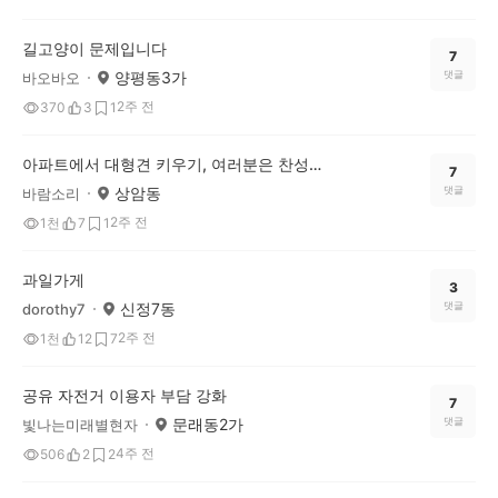
길고양이 문제입니다
7
양평동3가
댓글
바오바오
2주 전
370
3
1
아파트에서 대형견 키우기, 여러분은 찬성하시나요?
7
상암동
댓글
바람소리
2주 전
1천
7
1
과일가게
3
신정7동
댓글
dorothy7
2주 전
1천
12
7
공유 자전거 이용자 부담 강화
7
문래동2가
댓글
빛나는미래별현자
4주 전
506
2
2