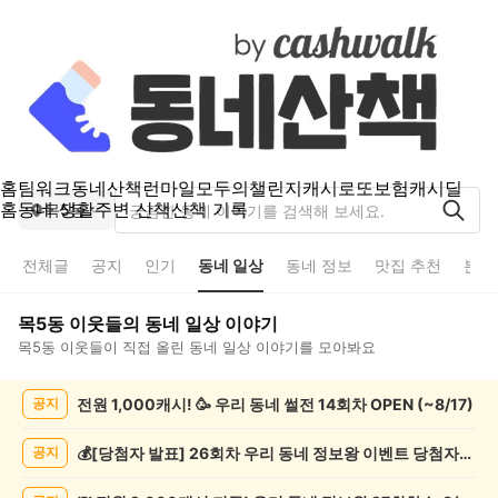
홈
팀워크
동네산책
런마일
모두의챌린지
캐시로또
보험
캐시딜
홈
동네 생활
주변 산책
산책 기록
목5동
전체글
공지
인기
동네 일상
동네 정보
맛집 추천
분실
목5동
이웃들의
동네 일상
이야기
목5동
이웃들이 직접 올린
동네 일상
이야기를 모아봐요
목
전원 1,000캐시! 🥳 우리 동네 썰전 14회차 OPEN (~8/17)
공지
5
동
동
💰[당첨자 발표] 26회차 우리 동네 정보왕 이벤트 당첨자를 발표합니다!
공지
네
일