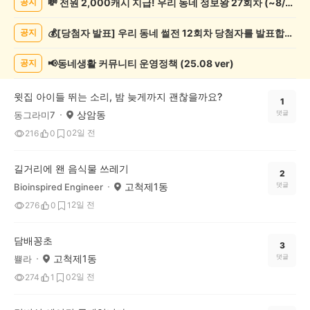
💸 전원 2,000캐시 지급! 우리 동네 정보왕 27회차 (~8/10)
공지
상
게
💰[당첨자 발표] 우리 동네 썰전 12회차 당첨자를 발표합니다!
공지
시
글
목
📢동네생활 커뮤니티 운영정책 (25.08 ver)
공지
록
윗집 아이들 뛰는 소리, 밤 늦게까지 괜찮을까요?
1
상암동
댓글
동그라미7
2일 전
216
0
0
길거리에 왠 음식물 쓰레기
2
고척제1동
댓글
Bioinspired Engineer
2일 전
276
0
1
담배꽁초
3
고척제1동
댓글
쁄라
2일 전
274
1
0