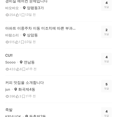
경비실 에어컨 문제입니다
4
양평동3가
댓글
바오바오
3일 전
254
1
1
아파트 이중주차 이동 미조치에 따른 부과금(벌금)
2
상암동
댓글
바람소리
3일 전
515
1
0
CU!!
4
연남동
댓글
Soooo
1주 전
433
6
4
커피 맛집을 소개합니다
5
화곡제4동
댓글
jun
1주 전
396
3
1
족발
4
등촌제2동
댓글
KR14UGK