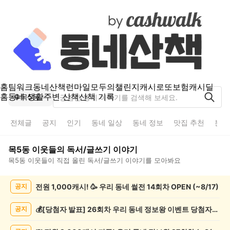
홈
팀워크
동네산책
런마일
모두의챌린지
캐시로또
보험
캐시딜
홈
동네 생활
주변 산책
산책 기록
목5동
전체글
공지
인기
동네 일상
동네 정보
맛집 추천
분실
목5동
이웃들의
독서/글쓰기
이야기
목5동
이웃들이 직접 올린
독서/글쓰기
이야기를 모아봐요
목
전원 1,000캐시! 🥳 우리 동네 썰전 14회차 OPEN (~8/17)
공지
5
동
독
💰[당첨자 발표] 26회차 우리 동네 정보왕 이벤트 당첨자를 발표합니다!
공지
서/
글