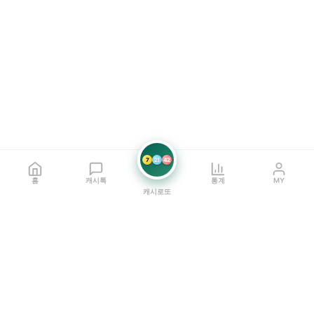
7
21
42
홈
캐시톡
통계
MY
캐시로또