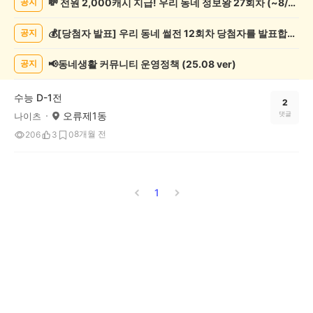
💸 전원 2,000캐시 지급! 우리 동네 정보왕 27회차 (~8/10)
공지
쓰
기
💰[당첨자 발표] 우리 동네 썰전 12회차 당첨자를 발표합니다!
공지
게
시
글
📢동네생활 커뮤니티 운영정책 (25.08 ver)
공지
목
록
수능 D-1전
2
오류제1동
댓글
나이츠
8개월 전
206
3
0
1