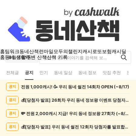
홈
팀워크
동네산책
런마일
모두의챌린지
캐시로또
보험
캐시딜
홈
동네 생활
주변 산책
산책 기록
월곡제1동
전체글
공지
인기
동네 일상
동네 정보
맛집 추천
분실
월
전원 1,000캐시! 🥳 우리 동네 썰전 14회차 OPEN (~8/17)
공지
곡
제
1
💰[당첨자 발표] 26회차 우리 동네 정보왕 이벤트 당첨자를 발표합니다!
공지
동
공
💸 전원 2,000캐시 지급! 우리 동네 정보왕 27회차 (~8/10)
공지
지
게
💰[당첨자 발표] 우리 동네 썰전 12회차 당첨자를 발표합니다!
공지
시
글