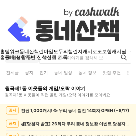
홈
팀워크
동네산책
런마일
모두의챌린지
캐시로또
보험
캐시딜
홈
동네 생활
주변 산책
산책 기록
월곡제1동
전체글
공지
인기
동네 일상
동네 정보
맛집 추천
분실
월곡제1동
이웃들의
게임/오락
이야기
월곡제1동
이웃들이 직접 올린
게임/오락
이야기를 모아봐요
월
전원 1,000캐시! 🥳 우리 동네 썰전 14회차 OPEN (~8/17)
공지
곡
제
1
💰[당첨자 발표] 26회차 우리 동네 정보왕 이벤트 당첨자를 발표합니다!
공지
동
게