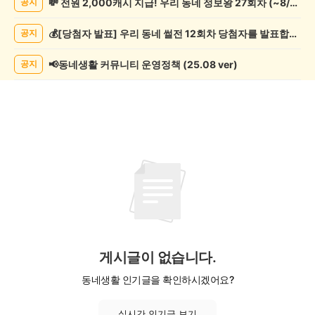
💸 전원 2,000캐시 지급! 우리 동네 정보왕 27회차 (~8/10)
공지
임/
오
💰[당첨자 발표] 우리 동네 썰전 12회차 당첨자를 발표합니다!
공지
락
게
시
📢동네생활 커뮤니티 운영정책 (25.08 ver)
공지
글
목
록
게시글이 없습니다.
동네생활 인기글을 확인하시겠어요?
실시간 인기글 보기