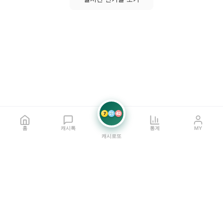
7
21
42
홈
캐시톡
통계
MY
캐시로또