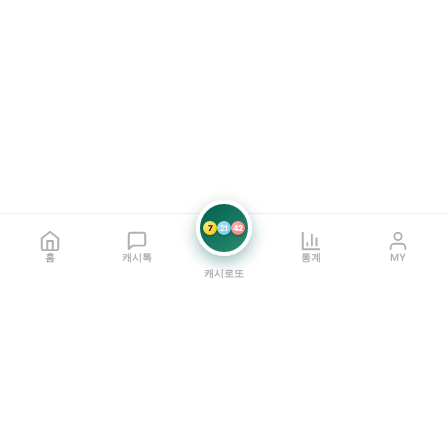
7
21
42
홈
캐시톡
통계
MY
캐시로또