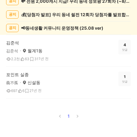
💸 전원 2,000캐시 지급! 우리 동네 정보왕 27회차 (~8/10)
공지
실/
실
💰[당첨자 발표] 우리 동네 썰전 12회차 당첨자를 발표합니다!
공지
종
게
시
📢동네생활 커뮤니티 운영정책 (25.08 ver)
공지
글
목
김준석
록
4
월계1동
댓글
김준석
1년 전
2.2천
63
31
포인트 실종
1
신설동
댓글
義不孤
1년 전
697
6
2
1