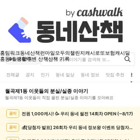
홈
팀워크
동네산책
런마일
모두의챌린지
캐시로또
보험
캐시딜
홈
동네 생활
주변 산책
산책 기록
월곡제1동
전체글
공지
인기
동네 일상
동네 정보
맛집 추천
분실
월곡제1동
이웃들의
분실/실종
이야기
월곡제1동
이웃들이 직접 올린
분실/실종
이야기를 모아봐요
월
전원 1,000캐시! 🥳 우리 동네 썰전 14회차 OPEN (~8/17)
공지
곡
제
1
💰[당첨자 발표] 26회차 우리 동네 정보왕 이벤트 당첨자를 발표합니다!
공지
동
분