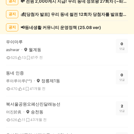
💸 전원 2,000캐시 지급! 우리 동네 정보왕 27회차 (~8/10)
공지
네
인
💰[당첨자 발표] 우리 동네 썰전 12회차 당첨자를 발표합니다!
공지
증
했
어
📢동네생활 커뮤니티 운영정책 (25.08 ver)
공지
요
게
우이마루
시
0
월계동
댓글
ashwar
글
목
1주 전
525
13
6
록
동네 인증
0
정릉제1동
댓글
루아루아루(^^)
1개월 전
470
4
4
북서울공원오폐산진달래능선
2
송천동
댓글
어진於眞
3개월 전
526
11
4