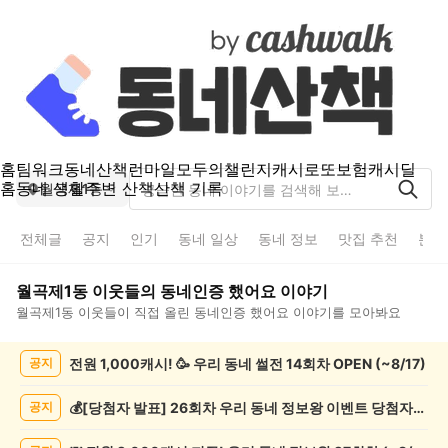
홈
팀워크
동네산책
런마일
모두의챌린지
캐시로또
보험
캐시딜
홈
동네 생활
주변 산책
산책 기록
월곡제1동
전체글
공지
인기
동네 일상
동네 정보
맛집 추천
분실
월곡제1동
이웃들의
동네인증 했어요
이야기
월곡제1동
이웃들이 직접 올린
동네인증 했어요
이야기를 모아봐요
월
전원 1,000캐시! 🥳 우리 동네 썰전 14회차 OPEN (~8/17)
공지
곡
제
1
💰[당첨자 발표] 26회차 우리 동네 정보왕 이벤트 당첨자를 발표합니다!
공지
동
동