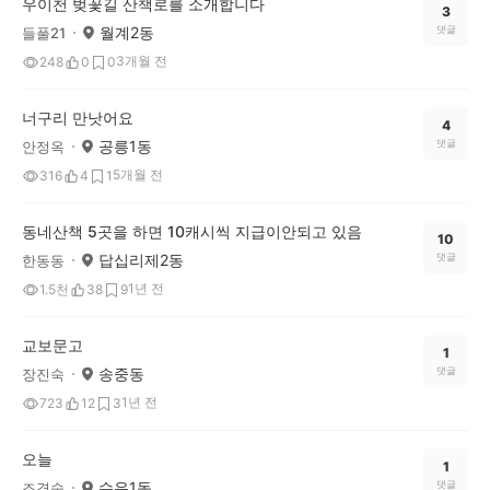
우이천 벚꽃길 산책로를 소개합니다
3
월계2동
댓글
들풀21
3개월 전
248
0
0
너구리 만낫어요
4
공릉1동
댓글
안정옥
5개월 전
316
4
1
동네산책 5곳을 하면 10캐시씩 지급이안되고 있음
10
답십리제2동
댓글
한동동
1년 전
1.5천
38
9
교보문고
1
송중동
댓글
장진숙
1년 전
723
12
3
오늘
1
수유1동
댓글
조경숙