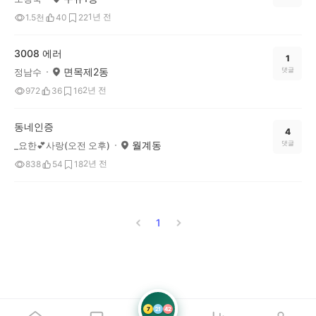
1년 전
1.5천
40
22
3008 에러
1
면목제2동
댓글
정남수
2년 전
972
36
16
동네인증
4
월계동
댓글
_요한💕사랑(오전 오후)
2년 전
838
54
18
1
7
21
42