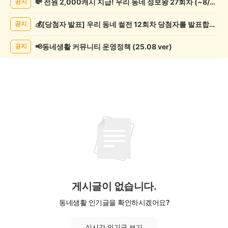
💸 전원 2,000캐시 지급! 우리 동네 정보왕 27회차 (~8/10)
공지
리/
제
💰[당첨자 발표] 우리 동네 썰전 12회차 당첨자를 발표합니다!
공지
조
게
시
📢동네생활 커뮤니티 운영정책 (25.08 ver)
공지
글
목
록
게시글이 없습니다.
동네생활 인기글을 확인하시겠어요?
실시간 인기글 보기