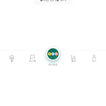
7
21
42
홈
캐시톡
통계
MY
캐시로또