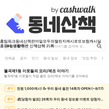
홈
팀워크
동네산책
런마일
모두의챌린지
캐시로또
보험
캐시딜
홈
동네 생활
주변 산책
산책 기록
월곡제1동
전체글
공지
인기
동네 일상
동네 정보
맛집 추천
분실
월곡제1동
이웃들의
요리/제조
이야기
월곡제1동
이웃들이 직접 올린
요리/제조
이야기를 모아봐요
월
전원 1,000캐시! 🥳 우리 동네 썰전 14회차 OPEN (~8/17)
공지
곡
제
1
💰[당첨자 발표] 26회차 우리 동네 정보왕 이벤트 당첨자를 발표합니다!
공지
동
요