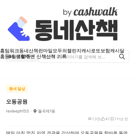
홈
팀워크
동네산책
런마일
모두의챌린지
캐시로또
보험
캐시딜
홈
동네 생활
주변 산책
산책 기록
월곡제1동
동네 일상
오동공원
rexleeph153
월곡제1동
1.3천
47
11
1년 전
매일 아침 멋진 자연 경관을 감상하며 오동공원을 한바퀴 돌면