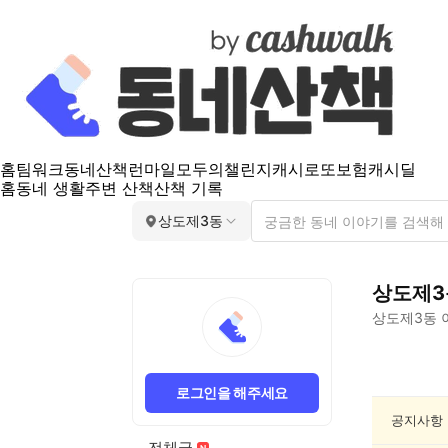
홈
팀워크
동네산책
런마일
모두의챌린지
캐시로또
보험
캐시딜
홈
동네 생활
주변 산책
산책 기록
상도제3동
상도제3
상도제3동
상
도
로그인을 해주세요
제
3
공지사항
동
전체글