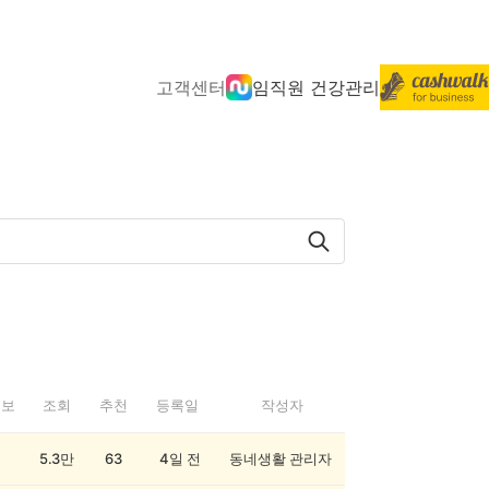
고객센터
임직원 건강관리
정보
조회
추천
등록일
작성자
5.3만
63
4일 전
동네생활 관리자