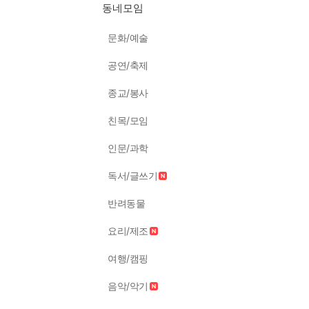
동네모임
문화/예술
공연/축제
종교/봉사
친목/모임
인문/과학
독서/글쓰기
반려동물
요리/제조
여행/캠핑
음악/악기