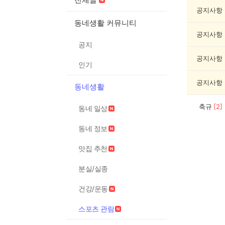
스
포
공지사항
츠
동네생활 커뮤니티
관
공지사항
람
공지
게
시
공지사항
인기
글
목
공지사항
동네생활
록
축규
[
2
]
동네 일상
동네 정보
맛집 추천
분실/실종
건강/운동
스포츠 관람