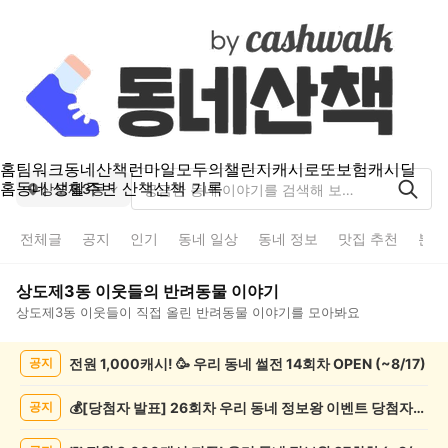
홈
팀워크
동네산책
런마일
모두의챌린지
캐시로또
보험
캐시딜
홈
동네 생활
주변 산책
산책 기록
상도제3동
전체글
공지
인기
동네 일상
동네 정보
맛집 추천
분실
상도제3동
이웃들의
반려동물
이야기
상도제3동
이웃들이 직접 올린
반려동물
이야기를 모아봐요
상
전원 1,000캐시! 🥳 우리 동네 썰전 14회차 OPEN (~8/17)
공지
도
제
3
💰[당첨자 발표] 26회차 우리 동네 정보왕 이벤트 당첨자를 발표합니다!
공지
동
반