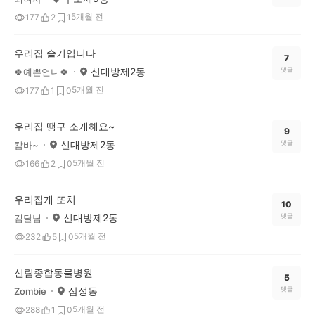
5개월 전
177
2
1
우리집 슬기입니다
7
신대방제2동
댓글
🍀예쁜언니🍀
5개월 전
177
1
0
우리집 땡구 소개해요~
9
신대방제2동
댓글
캄바~
5개월 전
166
2
0
우리집개 또치
10
신대방제2동
댓글
김달님
5개월 전
232
5
0
신림종합동물병원
5
삼성동
댓글
Zombie
5개월 전
288
1
0