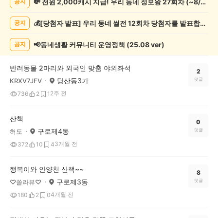
💸 전원 2,000캐시 지급! 우리 동네 정보왕 27회차 (~8/10)
공지
려
동
💰[당첨자 발표] 우리 동네 썰전 12회차 당첨자를 발표합니다!
공지
물
게
시
📢동네생활 커뮤니티 운영정책 (25.08 ver)
공지
글
목
반려동물 2마리와 외국인 맞춤 야외좌석
록
2
당산동3가
댓글
KRXV7JFV
2주 전
736
2
1
산책
0
구로제4동
댓글
허도
3개월 전
372
10
4
행복이와 안양천 산책~~
8
구로제3동
댓글
♡쏠라뷰♡
4개월 전
180
2
0