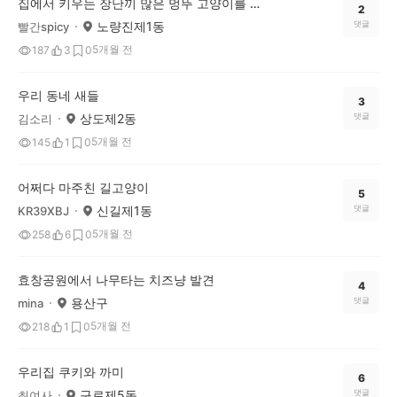
집에서 키우는 장난끼 많은 멍뚜 고양이를 소개합니다.
2
노량진제1동
댓글
빨간spicy
5개월 전
187
3
0
우리 동네 새들
3
상도제2동
댓글
김소리
5개월 전
145
1
0
어쩌다 마주친 길고양이
5
신길제1동
댓글
KR39XBJ
5개월 전
258
6
0
효창공원에서 나무타는 치즈냥 발견
4
용산구
댓글
mina
5개월 전
218
1
0
우리집 쿠키와 까미
6
구로제5동
댓글
최여사