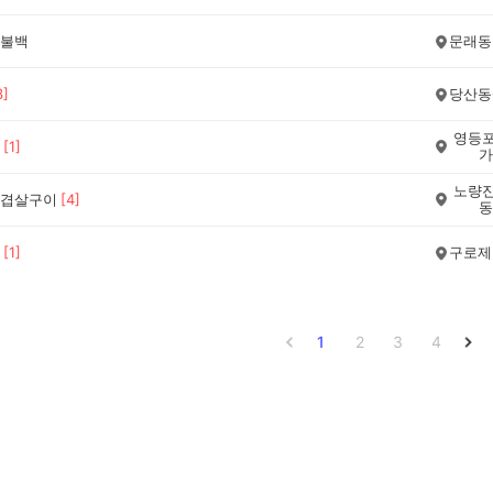
불백
문래동
3
]
당산동
영등포
[
1
]
가
노량진
겹살구이
[
4
]
동
[
1
]
구로제
1
2
3
4