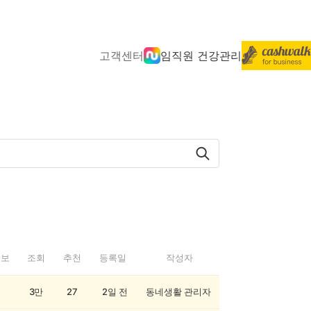
고객센터
임직원 건강관리
정보
조회
추천
등록일
작성자
3만
27
2일 전
동네생활 관리자