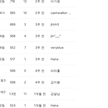
2동
716
12
2주 전
이기원
4가
585
10
2주 전
cashwalker 리베
699
3
3주 전
jhhh5
4동
568
4
3주 전
jin^___^
4동
552
7
3주 전
veryblue
2동
517
1
3주 전
Hana
596
0
4주 전
라라홀
동3
598
2
4주 전
김지봉
제2
1.3천
11
1개월 전
김달님
2동
524
1
1개월 전
Hana