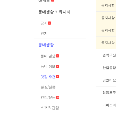
맛
집
공지사항
추
동네생활 커뮤니티
천
공지사항
게
공지
시
글
공지사항
인기
목
록
공지사항
동네생활
동네 일상
동네 정보
한담곱창
맛집 추천
맛있어요
분실/실종
영등포구
건강/운동
아이스아
스포츠 관람