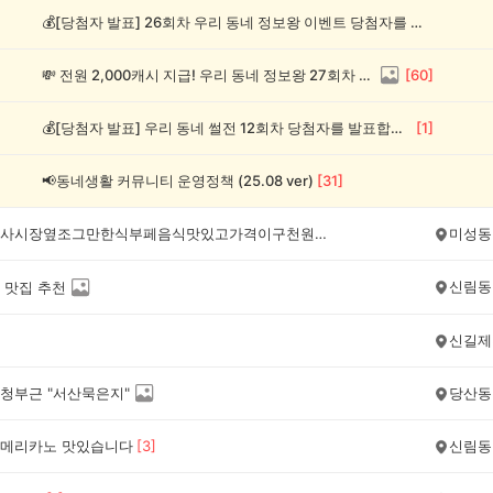
💰[당첨자 발표] 26회차 우리 동네 정보왕 이벤트 당첨자를 발표합니다!
💸 전원 2,000캐시 지급! 우리 동네 정보왕 27회차 (~8/10)
[
60
]
💰[당첨자 발표] 우리 동네 썰전 12회차 당첨자를 발표합니다!
[
1
]
📢동네생활 커뮤니티 운영정책 (25.08 ver)
[
31
]
관악구신사시장옆조그만한식부페음식맛있고가격이구천원ㅅ인데요반찬은요일에따라틀리구요반찬다섯가지구요월요일수육하고된장국맛있구있어구요셋번갔는데맛갈났어요자주이용바람
미성동
신림동
 맛집 추천
신길제
청부근 "서산묵은지"
당산동
메리카노 맛있습니다
[
3
]
신림동