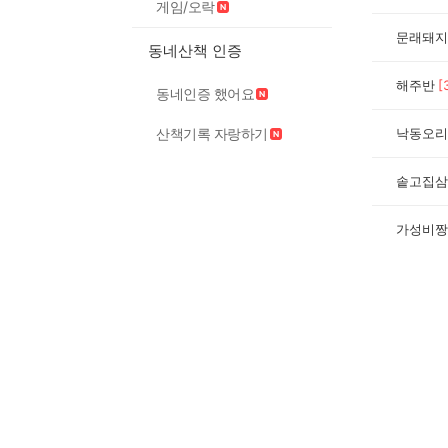
게임/오락
문래돼지
동네산책 인증
해주반
[
동네인증 했어요
산책기록 자랑하기
낙동오리
솥고집삼
가성비짱