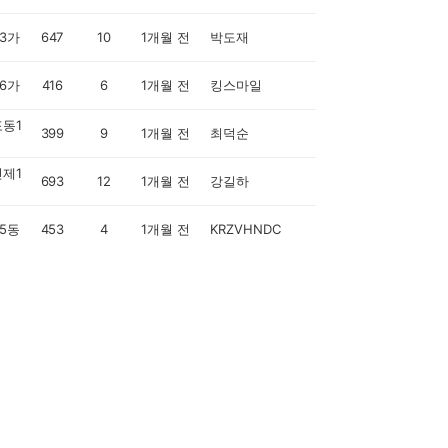
3가
647
10
1개월 전
박도재
6가
416
6
1개월 전
킹스마일
동1
399
9
1개월 전
최덕순
제1
693
12
1개월 전
강길하
5동
453
4
1개월 전
KRZVHNDC