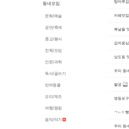
탕마루김
동네모임
카페맛집
문화/예술
공연/축제
복날을 
종교/봉사
감자옹심
친목/모임
상도동 
인문/과학
우리 동
독서/글쓰기
팔공
반려동물
요리/제조
영등포구
여행/캠핑
ㄱㄴㄷ빵
음악/악기
우리 동