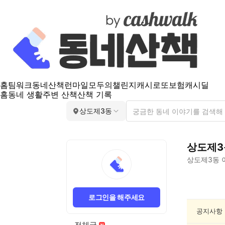
홈
팀워크
동네산책
런마일
모두의챌린지
캐시로또
보험
캐시딜
홈
동네 생활
주변 산책
산책 기록
상도제3동
상도제3
상도제3동
상
도
로그인을 해주세요
제
3
공지사항
동
전체글