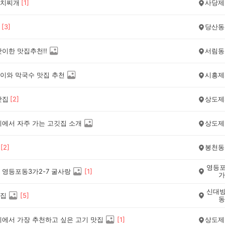
치찌개
[
1
]
사당제
[
3
]
당산동
맛이한 맛집추천!!
서림동
이와 막국수 맛집 추천
시흥제
맛집
[
2
]
상도제
네에서 자주 가는 고깃집 소개
상도제
[
2
]
봉천동
영등포
 영등포동3가2-7 굴사랑
[
1
]
가
신대방
집
[
5
]
동
네에서 가장 추천하고 싶은 고기 맛집
[
1
]
상도제