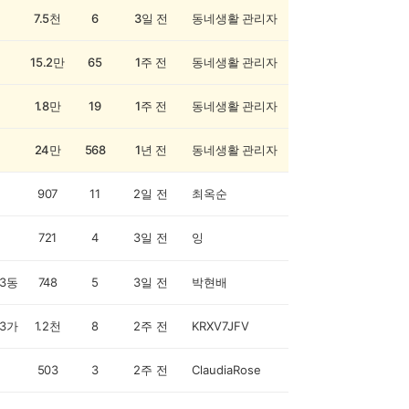
7.5천
6
3일 전
동네생활 관리자
15.2만
65
1주 전
동네생활 관리자
1.8만
19
1주 전
동네생활 관리자
24만
568
1년 전
동네생활 관리자
907
11
2일 전
최옥순
721
4
3일 전
잉
3동
748
5
3일 전
박현배
3가
1.2천
8
2주 전
KRXV7JFV
503
3
2주 전
ClaudiaRose