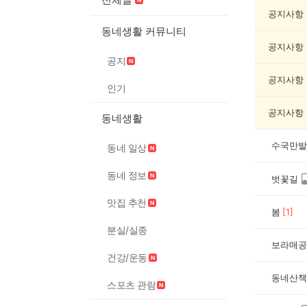
산
책
공지사항
기
동네생활 커뮤니티
록
공지사항
자
공지
랑
하
공지사항
인기
기
게
공지사항
동네생활
시
글
목
수국만발
동네 일상
록
동네 정보
벗꽃길
맛집 추천
봄
[
1
]
분실/실종
보라매공
건강/운동
동네산책
스포츠 관람