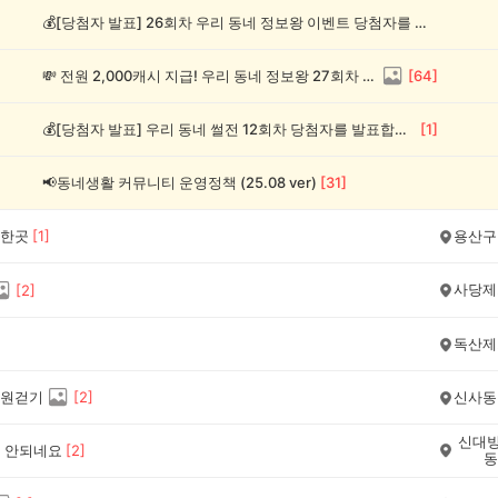
💰[당첨자 발표] 26회차 우리 동네 정보왕 이벤트 당첨자를 발표합니다!
💸 전원 2,000캐시 지급! 우리 동네 정보왕 27회차 (~8/10)
[
64
]
💰[당첨자 발표] 우리 동네 썰전 12회차 당첨자를 발표합니다!
[
1
]
📢동네생활 커뮤니티 운영정책 (25.08 ver)
[
31
]
한곳
[
1
]
용산구
사당제
[
2
]
독산제
원걷기
[
2
]
신사동
신대방
 안되네요
[
2
]
동