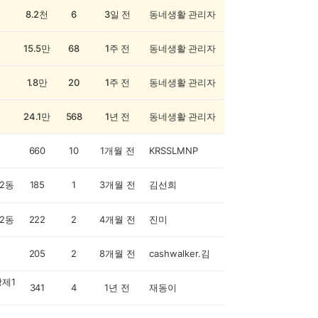
8.2천
6
3일 전
동네생활 관리자
15.5만
68
1주 전
동네생활 관리자
1.8만
20
1주 전
동네생활 관리자
24.1만
568
1년 전
동네생활 관리자
660
10
1개월 전
KRSSLMNP
2동
185
1
3개월 전
김선희
2동
222
2
4개월 전
진미
205
2
8개월 전
cashwalker.김
제1
341
4
1년 전
재동이