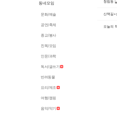
청림동
동네모임
산책길=
문화/예술
공연/축제
오늘의 
종교/봉사
친목/모임
인문/과학
독서/글쓰기
반려동물
요리/제조
여행/캠핑
음악/악기