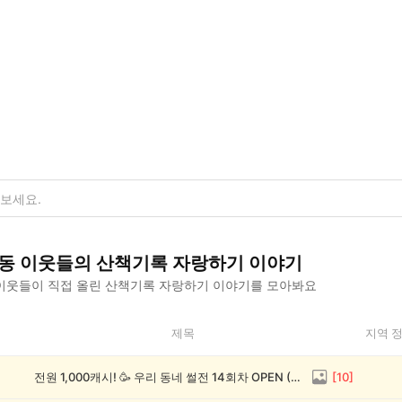
동
이웃들의
산책기록 자랑하기
이야기
이웃들이 직접 올린
산책기록 자랑하기
이야기를 모아봐요
제목
지역 
전원 1,000캐시! 🥳 우리 동네 썰전 14회차 OPEN (~8/17)
[
10
]