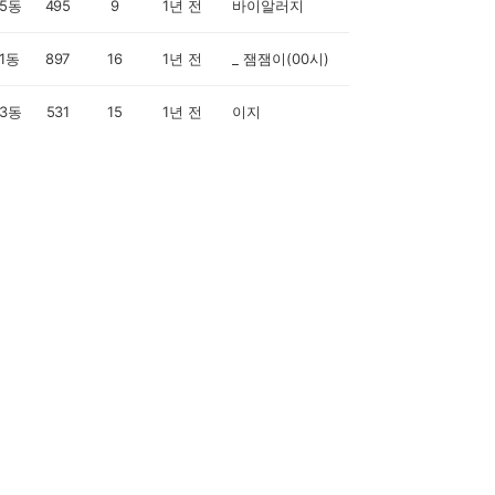
5동
495
9
1년 전
바이알러지
1동
897
16
1년 전
_ 잼잼이(00시)
3동
531
15
1년 전
이지