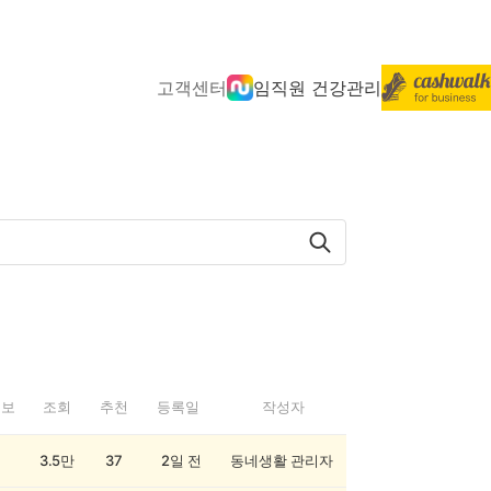
고객센터
임직원 건강관리
정보
조회
추천
등록일
작성자
3.5만
37
2일 전
동네생활 관리자