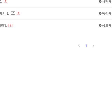
[
1
]
사당제
쉼의 길
[
1
]
독산제
착한일
[
2
]
상도제
1