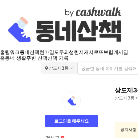
홈
팀워크
동네산책
런마일
모두의챌린지
캐시로또
보험
캐시딜
홈
동네 생활
주변 산책
산책 기록
상도제3동
상도제3
상도제3동
상
도
로그인을 해주세요
제
3
공지사항
동
전체글