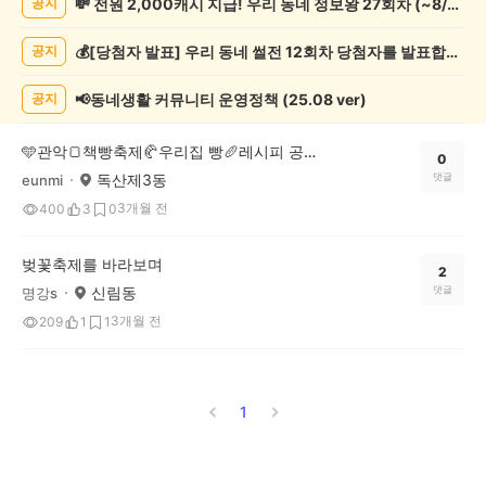
💸 전원 2,000캐시 지급! 우리 동네 정보왕 27회차 (~8/10)
공지
연/
축
💰[당첨자 발표] 우리 동네 썰전 12회차 당첨자를 발표합니다!
공지
제
게
시
📢동네생활 커뮤니티 운영정책 (25.08 ver)
공지
글
목
🩵관악🍞책빵축제🥐우리집 빵🥖레시피 공모전!💚
록
0
독산제3동
댓글
eunmi
3개월 전
400
3
0
벚꽃축제를 바라보며
2
신림동
댓글
명강s
3개월 전
209
1
1
1