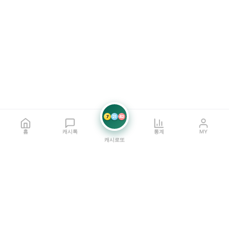
7
21
42
홈
캐시톡
통계
MY
캐시로또