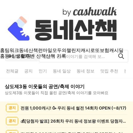
홈
팀워크
동네산책
런마일
모두의챌린지
캐시로또
보험
캐시딜
홈
동네 생활
주변 산책
산책 기록
상도제3동
전체글
공지
인기
동네 일상
동네 정보
맛집 추천
분실
상도제3동
이웃들의
공연/축제
이야기
상도제3동
이웃들이 직접 올린
공연/축제
이야기를 모아봐요
상
전원 1,000캐시! 🥳 우리 동네 썰전 14회차 OPEN (~8/17)
공지
도
제
3
💰[당첨자 발표] 26회차 우리 동네 정보왕 이벤트 당첨자를 발표합니다!
공지
동
공