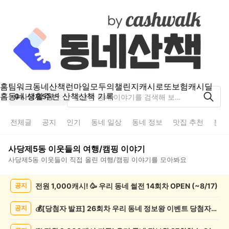
홈
팀워크
동네산책
런마일
모두의챌린지
캐시로또
보험
캐시딜
홈
동네 생활
주변 산책
산책 기록
사당제5동
전체글
공지
인기
동네 일상
동네 정보
맛집 추천
분실
사당제5동
이웃들의
여행/캠핑
이야기
사당제5동
이웃들이 직접 올린
여행/캠핑
이야기를 모아봐요
사
전원 1,000캐시! 🥳 우리 동네 썰전 14회차 OPEN (~8/17)
공지
당
제
5
💰[당첨자 발표] 26회차 우리 동네 정보왕 이벤트 당첨자를 발표합니다!
공지
동
여