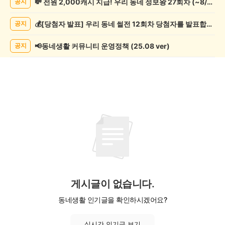
💸 전원 2,000캐시 지급! 우리 동네 정보왕 27회차 (~8/10)
공지
행/
캠
💰[당첨자 발표] 우리 동네 썰전 12회차 당첨자를 발표합니다!
공지
핑
게
시
📢동네생활 커뮤니티 운영정책 (25.08 ver)
공지
글
목
록
게시글이 없습니다.
동네생활 인기글을 확인하시겠어요?
실시간 인기글 보기