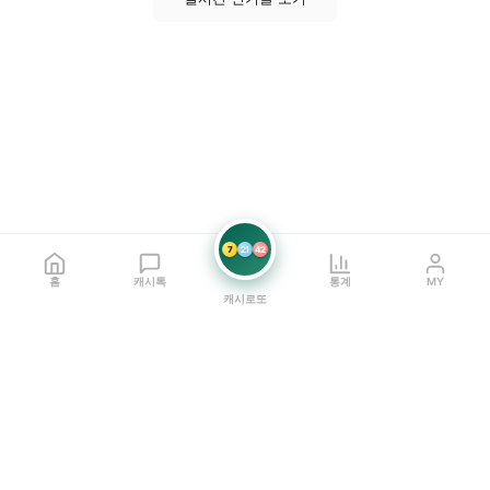
7
21
42
홈
캐시톡
통계
MY
캐시로또