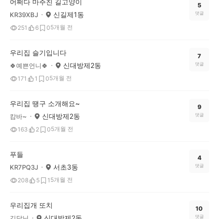
어쩌다 마주친 길고양이
5
신길제1동
댓글
KR39XBJ
5개월 전
251
6
0
우리집 슬기입니다
7
신대방제2동
댓글
🍀예쁜언니🍀
5개월 전
171
1
0
우리집 땡구 소개해요~
9
신대방제2동
댓글
캄바~
5개월 전
163
2
0
푸들
4
서초3동
댓글
KR7PQ3J
5개월 전
208
5
1
우리집개 또치
10
신대방제2동
댓글
김달님