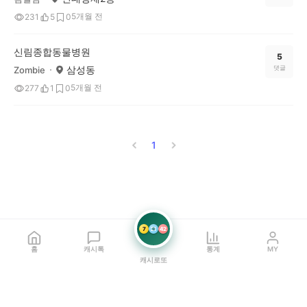
5개월 전
231
5
0
신림종합동물병원
5
삼성동
댓글
Zombie
5개월 전
277
1
0
1
7
21
42
홈
캐시톡
통계
MY
캐시로또