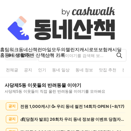
홈
팀워크
동네산책
런마일
모두의챌린지
캐시로또
보험
캐시딜
홈
동네 생활
주변 산책
산책 기록
사당제5동
전체글
공지
인기
동네 일상
동네 정보
맛집 추천
분실
사당제5동
이웃들의
반려동물
이야기
사당제5동
이웃들이 직접 올린
반려동물
이야기를 모아봐요
사
전원 1,000캐시! 🥳 우리 동네 썰전 14회차 OPEN (~8/17)
공지
당
제
5
💰[당첨자 발표] 26회차 우리 동네 정보왕 이벤트 당첨자를 발표합니다!
공지
동
반