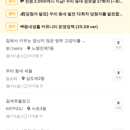
💸 전원 2,000캐시 지급! 우리 동네 정보왕 27회차 (~8/10)
공지
려
동
💰[당첨자 발표] 우리 동네 썰전 12회차 당첨자를 발표합니다!
공지
물
게
시
📢동네생활 커뮤니티 운영정책 (25.08 ver)
공지
글
목
집에서 키우는 장난끼 많은 멍뚜 고양이를 소개합니다.
록
2
노량진제1동
댓글
빨간spicy
5개월 전
181
3
0
우리 동네 새들
3
상도제2동
댓글
김소리
5개월 전
142
1
0
갈색푸들망고
5
서초3동
댓글
KR7PQ3J
5개월 전
175
2
1