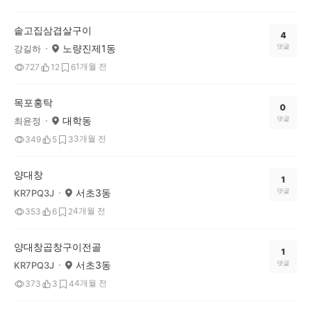
솥고집삼겹살구이
4
노량진제1동
댓글
강길하
1개월 전
727
12
6
목포홍탁
0
대학동
댓글
최윤정
3개월 전
349
5
3
양대창
1
서초3동
댓글
KR7PQ3J
4개월 전
353
6
2
양대창곱창구이전골
1
서초3동
댓글
KR7PQ3J
4개월 전
373
3
4