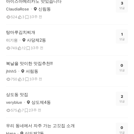
아이스아메리카노 맛있습니다
3
신림동
댓글
ClaudiaRose
3주 전
524
3
3
탕마루김치찌개
1
사당제2동
댓글
이기원
3주 전
749
12
3
복날을 맛이한 맛집추천!!
0
서림동
댓글
jhhh5
3주 전
750
3
3
상도동 맛집
2
상도제4동
댓글
veryblue
3주 전
575
7
2
우리 동네에서 자주 가는 고깃집 소개
0
상도제2동
댓글
Hana