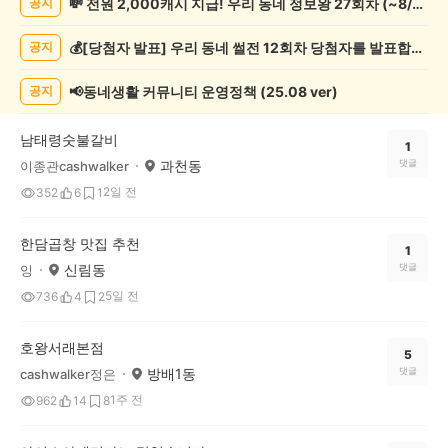
💸 전원 2,000캐시 지급! 우리 동네 정보왕 27회차 (~8/10)
공지
집
추
💰[당첨자 발표] 우리 동네 썰전 12회차 당첨자를 발표합니다!
공지
천
게
시
📢동네생활 커뮤니티 운영정책 (25.08 ver)
공지
글
목
남태령숫불갈비
록
1
과천동
댓글
이종관cashwalker
2일 전
352
6
1
한담곱창 맛집 추천
1
신림동
댓글
잉
5일 전
736
4
2
호왕서래본점
5
방배1동
댓글
cashwalker정은
1주 전
962
14
8