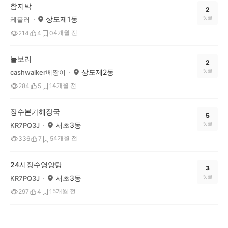
함지박
2
상도제1동
댓글
케플러
4개월 전
214
4
0
늘보리
2
상도제2동
댓글
cashwalker베짱이
4개월 전
284
5
1
장수본가해장국
5
서초3동
댓글
KR7PQ3J
4개월 전
336
7
5
24시장수영양탕
3
서초3동
댓글
KR7PQ3J
5개월 전
297
4
1