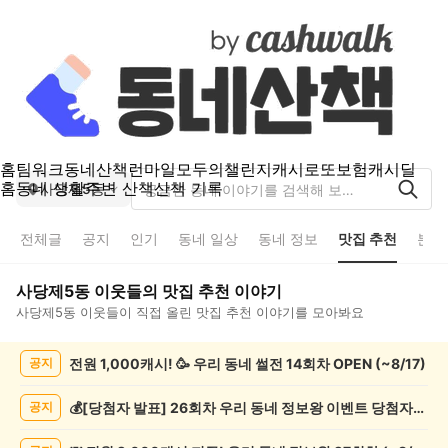
홈
팀워크
동네산책
런마일
모두의챌린지
캐시로또
보험
캐시딜
홈
동네 생활
주변 산책
산책 기록
사당제5동
전체글
공지
인기
동네 일상
동네 정보
맛집 추천
분실
사당제5동
이웃들의
맛집 추천
이야기
사당제5동
이웃들이 직접 올린
맛집 추천
이야기를 모아봐요
사
전원 1,000캐시! 🥳 우리 동네 썰전 14회차 OPEN (~8/17)
공지
당
제
5
💰[당첨자 발표] 26회차 우리 동네 정보왕 이벤트 당첨자를 발표합니다!
공지
동
맛