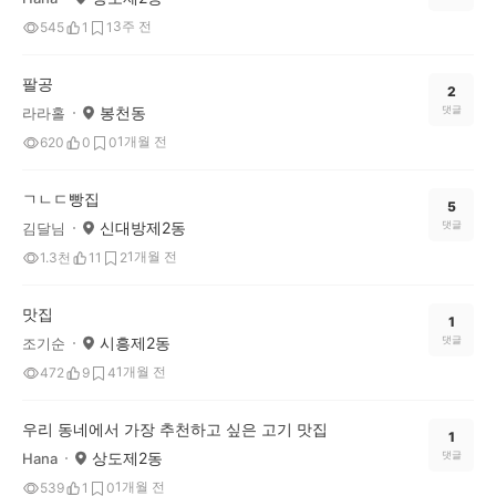
3주 전
545
1
1
팔공
2
봉천동
댓글
라라홀
1개월 전
620
0
0
ㄱㄴㄷ빵집
5
신대방제2동
댓글
김달님
1개월 전
1.3천
11
2
맛집
1
시흥제2동
댓글
조기순
1개월 전
472
9
4
우리 동네에서 가장 추천하고 싶은 고기 맛집
1
상도제2동
댓글
Hana
1개월 전
539
1
0