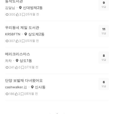
동작도서관
9
신대방제2동
댓글
김달님
5개월 전
300
3
0
우리동네 제일 도서관
11
상도제2동
댓글
KR5BFTN
5개월 전
307
3
0
메리크리스마스
8
상도1동
댓글
차차
7개월 전
241
0
0
단양 보발재 다녀왔어요
6
신사동
댓글
cashwalker.김
8개월 전
186
2
0