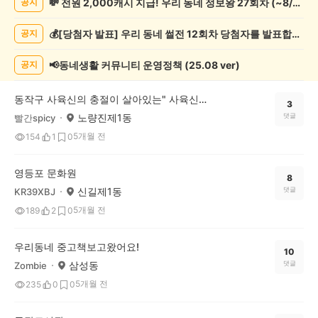
💸 전원 2,000캐시 지급! 우리 동네 정보왕 27회차 (~8/10)
공지
화/
예
💰[당첨자 발표] 우리 동네 썰전 12회차 당첨자를 발표합니다!
공지
술
게
시
📢동네생활 커뮤니티 운영정책 (25.08 ver)
공지
글
목
동작구 사육신의 충절이 살아있는" 사육신공원" 다녀왔어요.
록
3
노량진제1동
댓글
빨간spicy
5개월 전
154
1
0
영등포 문화원
8
신길제1동
댓글
KR39XBJ
5개월 전
189
2
0
우리동네 중고책보고왔어요!
10
삼성동
댓글
Zombie
5개월 전
235
0
0