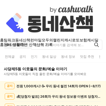
홈
팀워크
동네산책
런마일
모두의챌린지
캐시로또
보험
캐시딜
홈
동네 생활
주변 산책
산책 기록
사당제5동
전체글
공지
인기
동네 일상
동네 정보
맛집 추천
분실
사당제5동
이웃들의
문화/예술
이야기
사당제5동
이웃들이 직접 올린
문화/예술
이야기를 모아봐요
사
전원 1,000캐시! 🥳 우리 동네 썰전 14회차 OPEN (~8/17)
공지
당
제
5
💰[당첨자 발표] 26회차 우리 동네 정보왕 이벤트 당첨자를 발표합니다!
공지
동
문