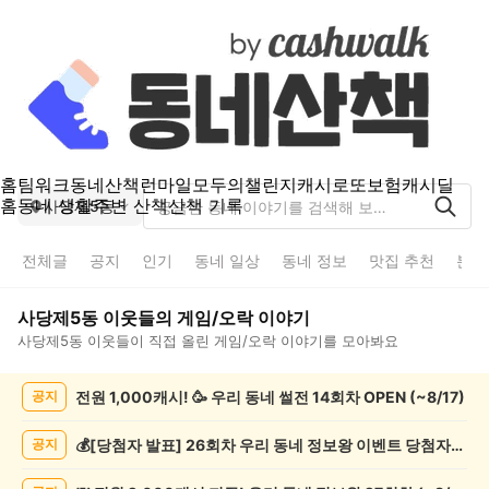
홈
팀워크
동네산책
런마일
모두의챌린지
캐시로또
보험
캐시딜
홈
동네 생활
주변 산책
산책 기록
사당제5동
전체글
공지
인기
동네 일상
동네 정보
맛집 추천
분실
사당제5동
이웃들의
게임/오락
이야기
사당제5동
이웃들이 직접 올린
게임/오락
이야기를 모아봐요
사
전원 1,000캐시! 🥳 우리 동네 썰전 14회차 OPEN (~8/17)
공지
당
제
5
💰[당첨자 발표] 26회차 우리 동네 정보왕 이벤트 당첨자를 발표합니다!
공지
동
게