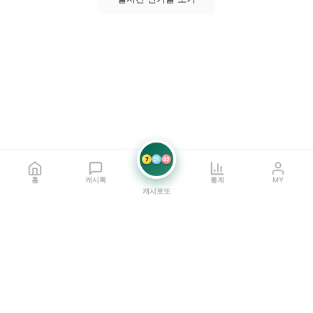
7
21
42
홈
캐시톡
통계
MY
캐시로또