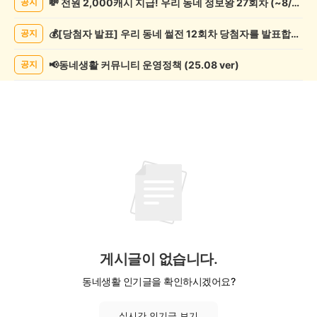
💸 전원 2,000캐시 지급! 우리 동네 정보왕 27회차 (~8/10)
공지
임/
오
💰[당첨자 발표] 우리 동네 썰전 12회차 당첨자를 발표합니다!
공지
락
게
시
📢동네생활 커뮤니티 운영정책 (25.08 ver)
공지
글
목
록
게시글이 없습니다.
동네생활 인기글을 확인하시겠어요?
실시간 인기글 보기