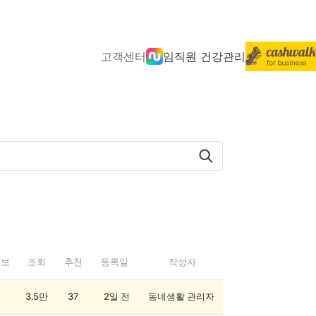
고객센터
임직원 건강관리
정보
조회
추천
등록일
작성자
3.5만
37
2일 전
동네생활 관리자