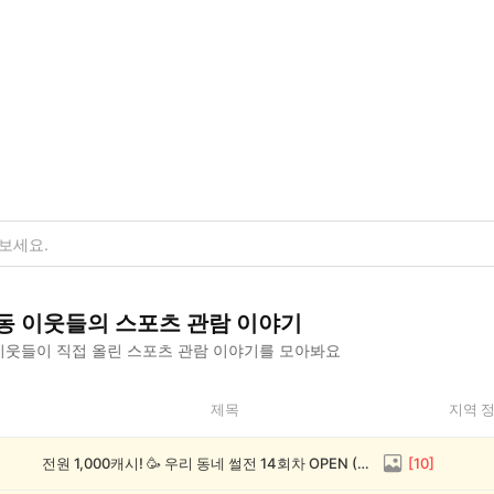
동
이웃들의
스포츠 관람
이야기
웃들이 직접 올린
스포츠 관람
이야기를 모아봐요
제목
지역 
전원 1,000캐시! 🥳 우리 동네 썰전 14회차 OPEN (~8/17)
[
10
]