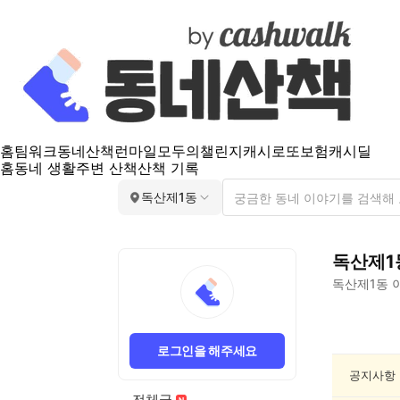
홈
팀워크
동네산책
런마일
모두의챌린지
캐시로또
보험
캐시딜
홈
동네 생활
주변 산책
산책 기록
독산제1동
독산제1
독산제1동
이
독
산
로그인을 해주세요
제
1
공지사항
동
전체글