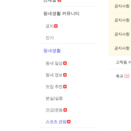
스
포
공지사항
츠
동네생활 커뮤니티
관
공지사항
람
공지
게
시
공지사항
인기
글
목
공지사항
동네생활
록
고척돔 
동네 일상
동네 정보
축규
[
2
]
맛집 추천
분실/실종
건강/운동
스포츠 관람