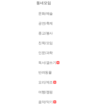
동네모임
문화/예술
공연/축제
종교/봉사
친목/모임
인문/과학
독서/글쓰기
반려동물
요리/제조
여행/캠핑
음악/악기