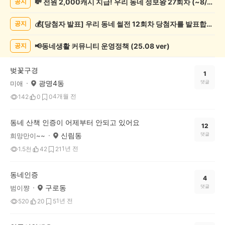
💸 전원 2,000캐시 지급! 우리 동네 정보왕 27회차 (~8/10)
공지
네
인
💰[당첨자 발표] 우리 동네 썰전 12회차 당첨자를 발표합니다!
공지
증
했
어
📢동네생활 커뮤니티 운영정책 (25.08 ver)
공지
요
게
벚꽃구경
시
1
광명4동
댓글
미애
글
목
4개월 전
142
0
0
록
동네 산책 인증이 어제부터 안되고 있어요
12
신림동
댓글
희망만이~~
1년 전
1.5천
42
21
동네인증
4
구로동
댓글
범이쨩
1년 전
520
20
5