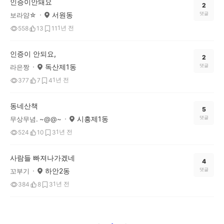
인증이안돼요
2
서원동
댓글
보라얌☆
1년 전
558
13
11
인증이 안되요,
2
독산제1동
댓글
라은짱
1년 전
377
7
4
동네산책
5
시흥제1동
댓글
무상무념. ~@@~
1년 전
524
10
3
사람들 빠져나가겠네
4
하안2동
댓글
꼬부기
1년 전
384
8
3