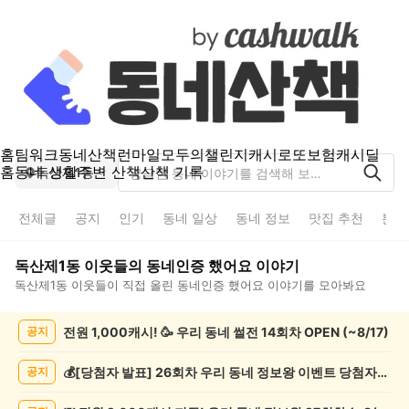
홈
팀워크
동네산책
런마일
모두의챌린지
캐시로또
보험
캐시딜
홈
동네 생활
주변 산책
산책 기록
독산제1동
전체글
공지
인기
동네 일상
동네 정보
맛집 추천
분실
독산제1동
이웃들의
동네인증 했어요
이야기
독산제1동
이웃들이 직접 올린
동네인증 했어요
이야기를 모아봐요
독
전원 1,000캐시! 🥳 우리 동네 썰전 14회차 OPEN (~8/17)
공지
산
제
1
💰[당첨자 발표] 26회차 우리 동네 정보왕 이벤트 당첨자를 발표합니다!
공지
동
동