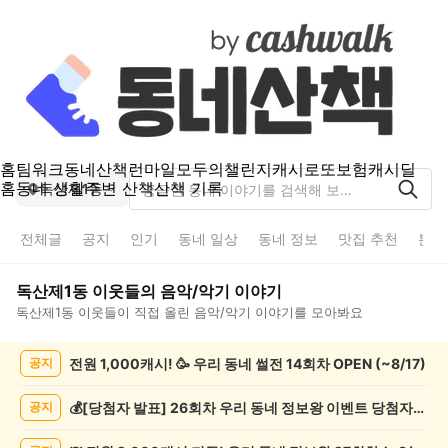
홈
팀워크
동네산책
런마일
모두의챌린지
캐시로또
보험
캐시딜
홈
동네 생활
주변 산책
산책 기록
독산제1동
전체글
공지
인기
동네 일상
동네 정보
맛집 추천
분실
독산제1동
이웃들의
음악/악기
이야기
독산제1동
이웃들이 직접 올린
음악/악기
이야기를 모아봐요
독
전원 1,000캐시! 🥳 우리 동네 썰전 14회차 OPEN (~8/17)
공지
산
제
1
💰[당첨자 발표] 26회차 우리 동네 정보왕 이벤트 당첨자를 발표합니다!
공지
동
음