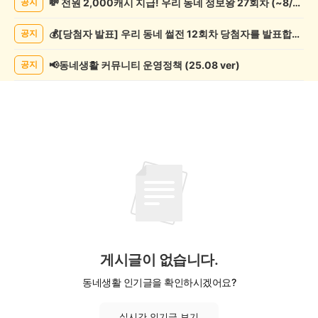
💸 전원 2,000캐시 지급! 우리 동네 정보왕 27회차 (~8/10)
공지
악/
악
💰[당첨자 발표] 우리 동네 썰전 12회차 당첨자를 발표합니다!
공지
기
게
시
📢동네생활 커뮤니티 운영정책 (25.08 ver)
공지
글
목
록
게시글이 없습니다.
동네생활 인기글을 확인하시겠어요?
실시간 인기글 보기