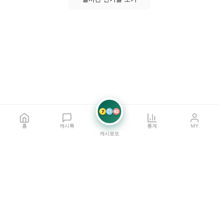
7
21
42
홈
캐시톡
통계
MY
캐시로또