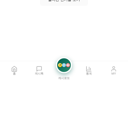
7
21
42
홈
캐시톡
통계
MY
캐시로또