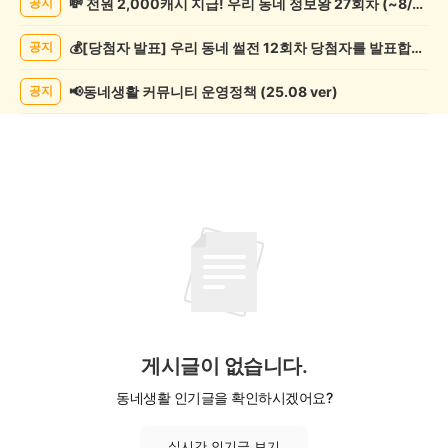
💸 전원 2,000캐시 지급! 우리 동네 정보왕 27회차 (~8/10)
공지
실/
실
💰[당첨자 발표] 우리 동네 썰전 12회차 당첨자를 발표합니다!
공지
종
게
시
📢동네생활 커뮤니티 운영정책 (25.08 ver)
공지
글
목
록
게시글이 없습니다.
동네생활 인기글을 확인하시겠어요?
실시간 인기글 보기