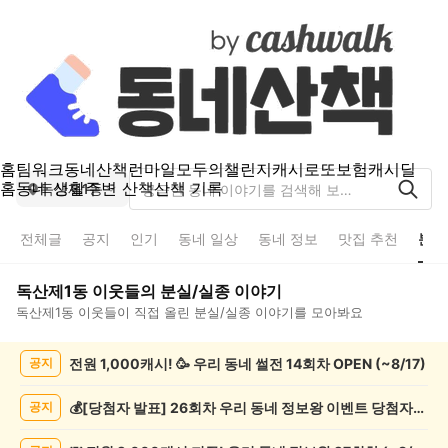
홈
팀워크
동네산책
런마일
모두의챌린지
캐시로또
보험
캐시딜
홈
동네 생활
주변 산책
산책 기록
독산제1동
전체글
공지
인기
동네 일상
동네 정보
맛집 추천
분실
독산제1동
이웃들의
분실/실종
이야기
독산제1동
이웃들이 직접 올린
분실/실종
이야기를 모아봐요
독
전원 1,000캐시! 🥳 우리 동네 썰전 14회차 OPEN (~8/17)
공지
산
제
1
💰[당첨자 발표] 26회차 우리 동네 정보왕 이벤트 당첨자를 발표합니다!
공지
동
분