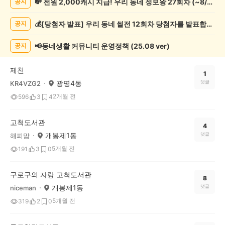
💸 전원 2,000캐시 지급! 우리 동네 정보왕 27회차 (~8/10)
공지
화/
예
💰[당첨자 발표] 우리 동네 썰전 12회차 당첨자를 발표합니다!
공지
술
게
시
📢동네생활 커뮤니티 운영정책 (25.08 ver)
공지
글
목
제천
록
1
광명4동
댓글
KR4VZG2
2개월 전
596
3
4
고척도서관
4
개봉제1동
댓글
해피맘
5개월 전
191
3
0
구로구의 자랑 고척도서관
8
개봉제1동
댓글
niceman
5개월 전
319
2
0