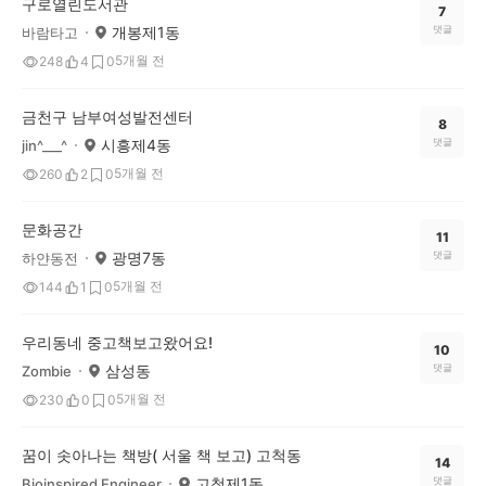
구로열린도서관
7
개봉제1동
댓글
바람타고
5개월 전
248
4
0
금천구 남부여성발전센터
8
시흥제4동
댓글
jin^___^
5개월 전
260
2
0
문화공간
11
광명7동
댓글
하얀동전
5개월 전
144
1
0
우리동네 중고책보고왔어요!
10
삼성동
댓글
Zombie
5개월 전
230
0
0
꿈이 솟아나는 책방( 서울 책 보고) 고척동
14
고척제1동
댓글
Bioinspired Engineer