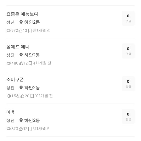
요즘은 예능보다
0
하안2동
댓글
성진
11개월 전
572
13
6
올데프 애니
0
하안2동
댓글
성진
11개월 전
480
12
4
소비쿠폰
0
하안2동
댓글
성진
11개월 전
1.5천
20
9
아휴
0
하안2동
댓글
성진
11개월 전
873
12
5