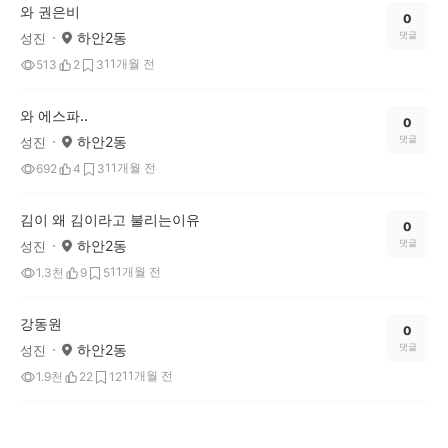
와 권은비
0
하안2동
댓글
성진
11개월 전
513
2
3
와 에스파..
0
하안2동
댓글
성진
11개월 전
692
4
3
김이 왜 김이라고 불리는이유
0
하안2동
댓글
성진
11개월 전
1.3천
9
5
강동원
0
하안2동
댓글
성진
11개월 전
1.9천
22
12