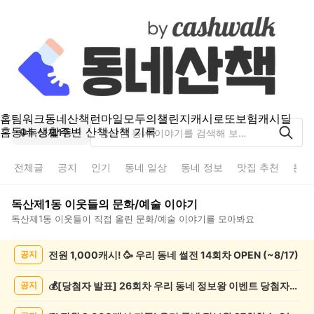
홈
팀워크
동네산책
런마일
모두의챌린지
캐시로또
보험
캐시딜
홈
동네 생활
주변 산책
산책 기록
독산제1동
전체글
공지
인기
동네 일상
동네 정보
맛집 추천
분실
독산제1동
이웃들의
문화/예술
이야기
독산제1동
이웃들이 직접 올린
문화/예술
이야기를 모아봐요
독
전원 1,000캐시! 🥳 우리 동네 썰전 14회차 OPEN (~8/17)
공지
산
제
1
💰[당첨자 발표] 26회차 우리 동네 정보왕 이벤트 당첨자를 발표합니다!
공지
동
문