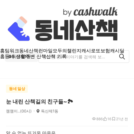
홈
팀워크
동네산책
런마일
모두의챌린지
캐시로또
보험
캐시딜
홈
동네 생활
주변 산책
산책 기록
독산제1동
동네 일상
눈 내린 산책길의 친구들~🏞
잼잼이..(00시)
독산제1동
886
16
2
1년 전
알 수 없는 뜨거운 마음은