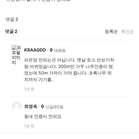
댓글 2
댓글
2
등록순
최신순
KRAAQDD
태화동
라은양 안되는건 아닙니다. 옛날 토스 만보기처
럼 바뀌었습니다. 200m만 가두 나무인증이 떴
었는데 50m 가까이 가야 뜹니다. 초록나무 위
치까지 가기를.
1년 전
최명옥
신길제5동
동네 인증이 안되요
1년 전