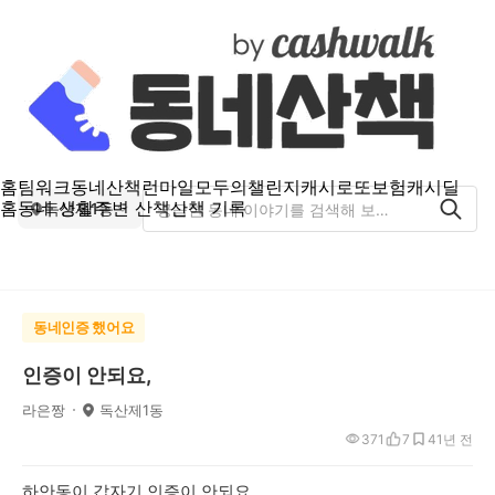
홈
팀워크
동네산책
런마일
모두의챌린지
캐시로또
보험
캐시딜
홈
동네 생활
주변 산책
산책 기록
독산제1동
동네인증 했어요
인증이 안되요,
라은짱
독산제1동
371
7
4
1년 전
하안동이 갑자기 인증이 안되요