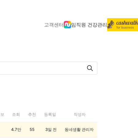
고객센터
임직원 건강관리
정보
조회
추천
등록일
작성자
4.7만
55
3일 전
동네생활 관리자