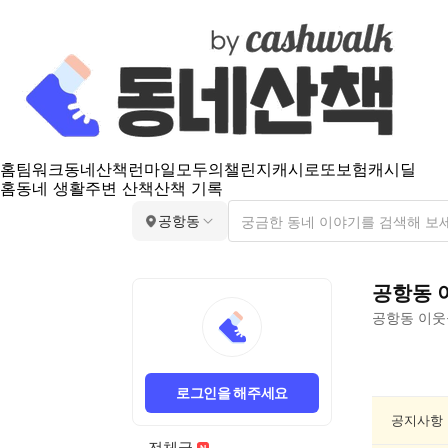
홈
팀워크
동네산책
런마일
모두의챌린지
캐시로또
보험
캐시딜
홈
동네 생활
주변 산책
산책 기록
공항동
공항동
공항동
이웃
공
항
로그인을 해주세요
동
종
공지사항
교/
전체글