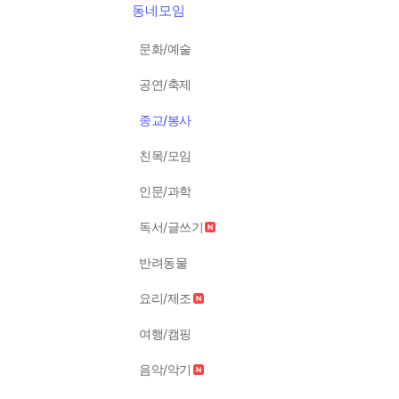
동네모임
문화/예술
공연/축제
종교/봉사
친목/모임
인문/과학
독서/글쓰기
반려동물
요리/제조
여행/캠핑
음악/악기