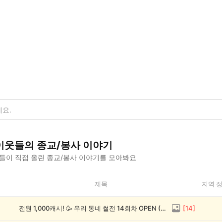
이웃들의
종교/봉사
이야기
들이 직접 올린
종교/봉사
이야기를 모아봐요
제목
지역 
전원 1,000캐시! 🥳 우리 동네 썰전 14회차 OPEN (~8/17)
[
14
]