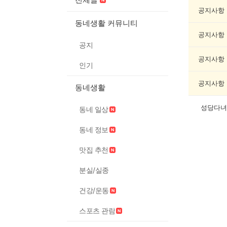
봉
사
공지사항
게
동네생활 커뮤니티
시
공지사항
글
공지
목
록
공지사항
인기
공지사항
동네생활
성당다녀
동네 일상
동네 정보
맛집 추천
분실/실종
건강/운동
스포츠 관람