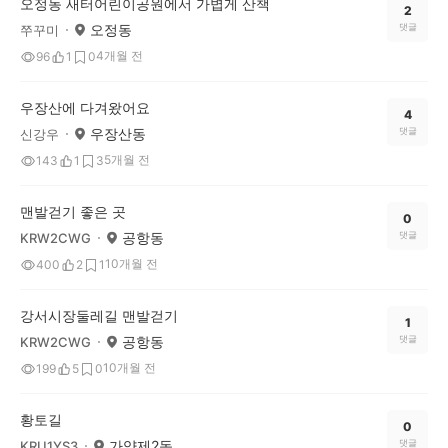
오정동 새터어린이공원에서 가볍게 산책
2
오정동
댓글
쭈꾸미
4개월 전
96
1
0
우장산에 다겨왔어요
4
우장산동
댓글
신강우
5개월 전
143
1
3
맨발걷기 좋은 곳
0
공항동
댓글
KRW2CWG
10개월 전
400
2
1
강서시장둘레길 맨발걷기
1
공항동
댓글
KRW2CWG
10개월 전
199
5
0
황토길
0
가양제2동
댓글
KRU1YS3