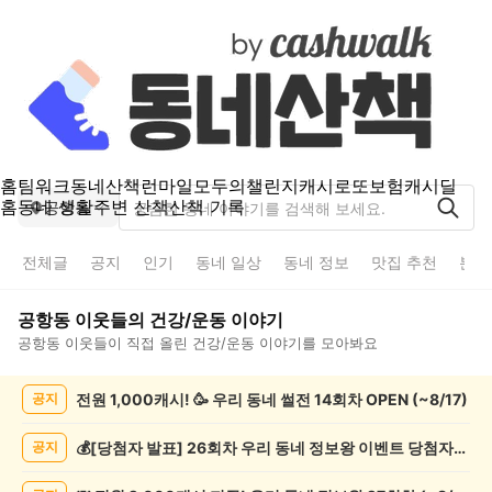
홈
팀워크
동네산책
런마일
모두의챌린지
캐시로또
보험
캐시딜
홈
동네 생활
주변 산책
산책 기록
공항동
전체글
공지
인기
동네 일상
동네 정보
맛집 추천
분실
공항동
이웃들의
건강/운동
이야기
공항동
이웃들이 직접 올린
건강/운동
이야기를 모아봐요
공
전원 1,000캐시! 🥳 우리 동네 썰전 14회차 OPEN (~8/17)
공지
항
동
건
💰[당첨자 발표] 26회차 우리 동네 정보왕 이벤트 당첨자를 발표합니다!
공지
강/
운