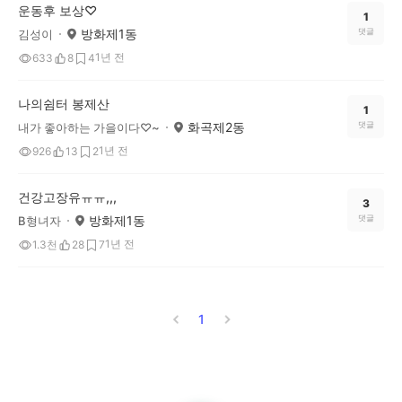
운동후 보상♡
1
방화제1동
댓글
김성이
1년 전
633
8
4
나의쉼터 봉제산
1
화곡제2동
댓글
내가 좋아하는 가을이다♡~
1년 전
926
13
2
건강고장유ㅠㅠ,,,
3
방화제1동
댓글
B형녀자
1년 전
1.3천
28
7
1