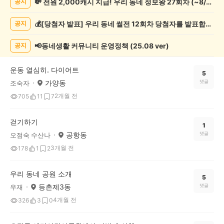
💸 전원 2,000캐시 지급! 우리 동네 정보왕 27회차 (~8/10)
공지
동
게
💰[당첨자 발표] 우리 동네 썰전 12회차 당첨자를 발표합니다!
공지
시
글
목
📢동네생활 커뮤니티 운영정책 (25.08 ver)
공지
록
운동 열심히. 다이어트
5
가양동
댓글
조숙자
2개월 전
705
11
7
걷기하기
1
공항동
댓글
오점숙 수산나
3개월 전
178
1
2
우리 동네 공원 소개
5
등촌제3동
댓글
우재
4개월 전
326
3
0