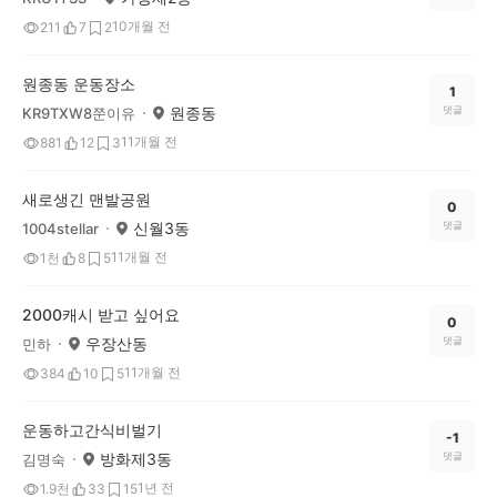
10개월 전
211
7
2
원종동 운동장소
1
원종동
댓글
KR9TXW8쭌이유
11개월 전
881
12
3
새로생긴 맨발공원
0
신월3동
댓글
1004stellar
11개월 전
1천
8
5
2000캐시 받고 싶어요
0
우장산동
댓글
민하
11개월 전
384
10
5
운동하고간식비벌기
-1
방화제3동
댓글
김명숙
1년 전
1.9천
33
15