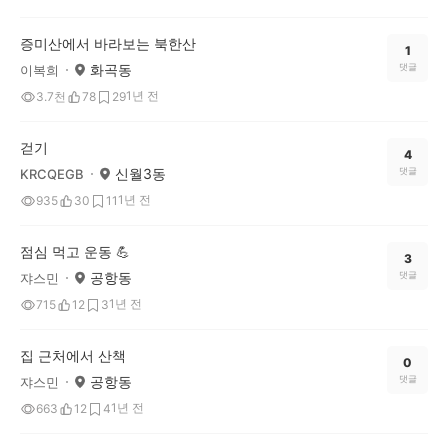
증미산에서 바라보는 북한산
1
화곡동
댓글
이복희
1년 전
3.7천
78
29
걷기
4
신월3동
댓글
KRCQEGB
1년 전
935
30
11
점심 먹고 운동 💪
3
공항동
댓글
쟈스민
1년 전
715
12
3
집 근처에서 산책
0
공항동
댓글
쟈스민
1년 전
663
12
4