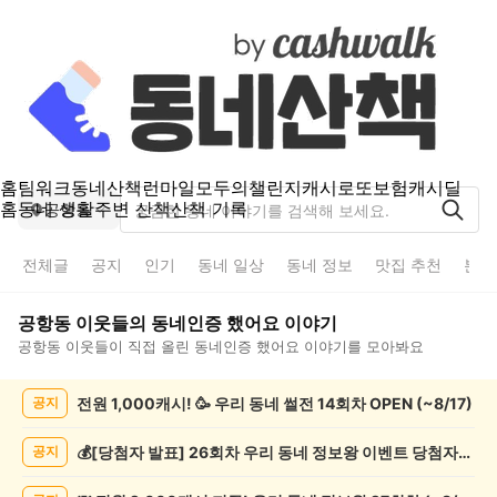
홈
팀워크
동네산책
런마일
모두의챌린지
캐시로또
보험
캐시딜
홈
동네 생활
주변 산책
산책 기록
공항동
전체글
공지
인기
동네 일상
동네 정보
맛집 추천
분실
공항동
이웃들의
동네인증 했어요
이야기
공항동
이웃들이 직접 올린
동네인증 했어요
이야기를 모아봐요
공
전원 1,000캐시! 🥳 우리 동네 썰전 14회차 OPEN (~8/17)
공지
항
동
동
💰[당첨자 발표] 26회차 우리 동네 정보왕 이벤트 당첨자를 발표합니다!
공지
네
인