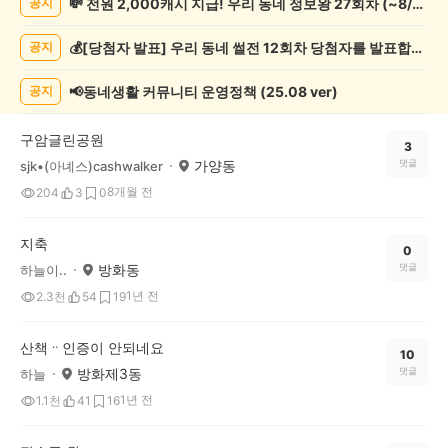
💸 전원 2,000캐시 지급! 우리 동네 정보왕 27회차 (~8/10)
공지
증
했
💰[당첨자 발표] 우리 동네 썰전 12회차 당첨자를 발표합니다!
공지
어
요
게
📢동네생활 커뮤니티 운영정책 (25.08 ver)
공지
시
글
구암글린공원
목
3
가양동
댓글
sjk•(아녜스)cashwalker
록
8개월 전
204
3
0
지축
0
방화동
댓글
하늘이..
1년 전
2.3천
54
19
산책ᆢ인증이 안되네요
10
방화제3동
댓글
하늘
1년 전
1.1천
41
16