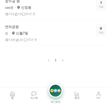
장수공 원
1
신정동
댓글
cas원
1년 전
723
19
8
연의공원
0
신월7동
댓글
요
1년 전
1.6천
20
5
1
7
21
42
홈
캐시톡
통계
MY
캐시로또