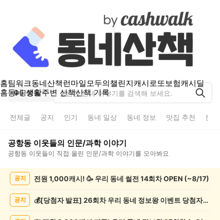
홈
팀워크
동네산책
런마일
모두의챌린지
캐시로또
보험
캐시딜
홈
동네 생활
주변 산책
산책 기록
공항동
전체글
공지
인기
동네 일상
동네 정보
맛집 추천
분실
공항동
이웃들의
인문/과학
이야기
공항동
이웃들이 직접 올린
인문/과학
이야기를 모아봐요
공
전원 1,000캐시! 🥳 우리 동네 썰전 14회차 OPEN (~8/17)
공지
항
동
인
💰[당첨자 발표] 26회차 우리 동네 정보왕 이벤트 당첨자를 발표합니다!
공지
문/
과