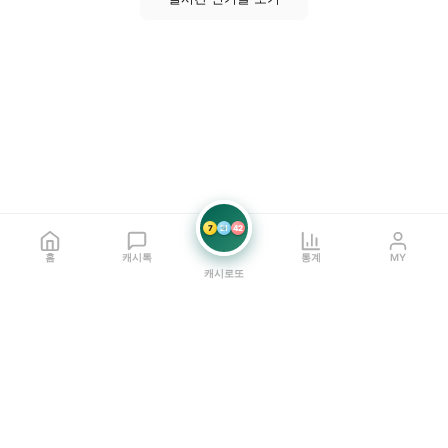
7
21
42
홈
캐시톡
통계
MY
캐시로또