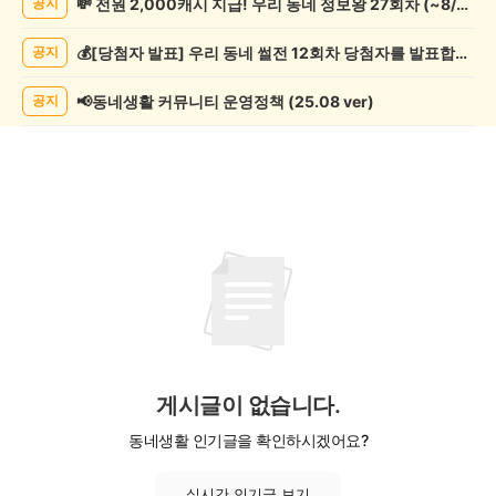
💸 전원 2,000캐시 지급! 우리 동네 정보왕 27회차 (~8/10)
공지
학
게
💰[당첨자 발표] 우리 동네 썰전 12회차 당첨자를 발표합니다!
공지
시
글
목
📢동네생활 커뮤니티 운영정책 (25.08 ver)
공지
록
게시글이 없습니다.
동네생활 인기글을 확인하시겠어요?
실시간 인기글 보기