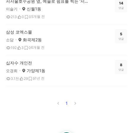
서서울호수공원 옆, 예술로 쉼표를 찍는 '서울문화예술교육센터 양천'에 다녀왔어요!
14
신월1동
댓글
이슬기
5개월 전
213
0
0
삼성 코엑스몰
5
화곡제2동
댓글
소담
6개월 전
192
3
0
십자수 개인전
8
가양제1동
댓글
오경희
1년 전
3.1천
29
9
1