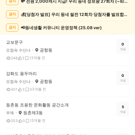
💸 전원 2,000캐시 지급! 우리 동네 정보왕 27회차 (~8/10)
공지
술
게
💰[당첨자 발표] 우리 동네 썰전 12회차 당첨자를 발표합니다!
공지
시
글
목
📢동네생활 커뮤니티 운영정책 (25.08 ver)
공지
록
교보문구
0
공항동
댓글
오점숙 수산나
3개월 전
248
2
1
강화도 용두머리
0
공항동
댓글
오점숙 수산나
3개월 전
401
3
0
등촌동 조용한 문화활동 공간소개
5
등촌제3동
댓글
우재
5개월 전
203
0
1