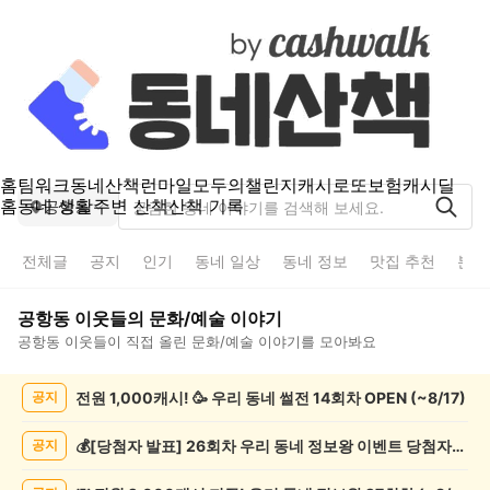
홈
팀워크
동네산책
런마일
모두의챌린지
캐시로또
보험
캐시딜
홈
동네 생활
주변 산책
산책 기록
공항동
전체글
공지
인기
동네 일상
동네 정보
맛집 추천
분실
공항동
이웃들의
문화/예술
이야기
공항동
이웃들이 직접 올린
문화/예술
이야기를 모아봐요
공
전원 1,000캐시! 🥳 우리 동네 썰전 14회차 OPEN (~8/17)
공지
항
동
문
💰[당첨자 발표] 26회차 우리 동네 정보왕 이벤트 당첨자를 발표합니다!
공지
화/
예