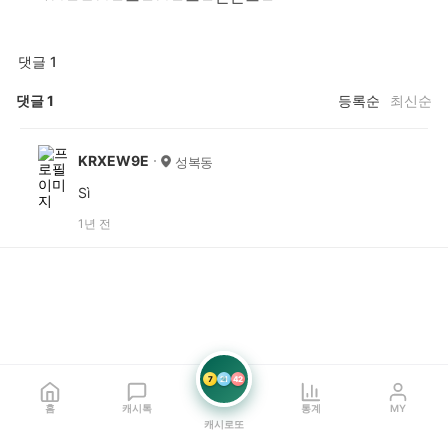
댓글 1
댓글
1
등록순
최신순
KRXEW9E
성복동
Sì
1년 전
7
21
42
홈
캐시톡
통계
MY
캐시로또