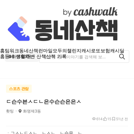
홈
팀워크
동네산책
런마일
모두의챌린지
캐시로또
보험
캐시딜
홈
동네 생활
주변 산책
산책 기록
화명제3동
스포츠 관람
ㄷ슨수븐ㅅㄷㄴ은수슨슨은은ㅅ
홧팅
화명제3동
614
15
5
1년 전
ㆍㄱㅅㄴㄷㅅㄴㅡㄴㅅㄴㅡㄴ슨은ㅡㄴ