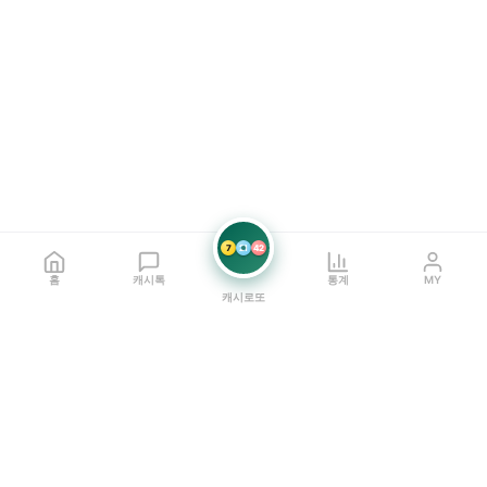
7
21
42
홈
캐시톡
통계
MY
캐시로또