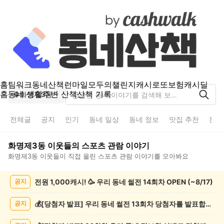
홈
팀워크
동네산책
런마일
모두의챌린지
캐시로또
보험
캐시딜
홈
동네 생활
주변 산책
산책 기록
화명제3동
전체글
공지
인기
동네 일상
동네 정보
맛집 추천
분실
화명제3동
이웃들의
스포츠 관람
이야기
화명제3동
이웃들이 직접 올린
스포츠 관람
이야기를 모아봐요
화
전원 1,000캐시! 🥳 우리 동네 썰전 14회차 OPEN (~8/17)
공지
명
제
3
💰[당첨자 발표] 우리 동네 썰전 13회차 당첨자를 발표합니다!
공지
동
스