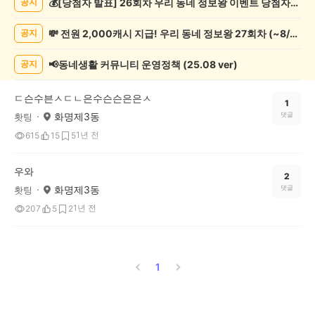
💰[당첨자 발표] 26회차 우리 동네 정보왕 이벤트 당첨자를 발표합니다!
공지
포
츠
💸 전원 2,000캐시 지급! 우리 동네 정보왕 27회차 (~8/10)
공지
관
람
게
📢동네생활 커뮤니티 운영정책 (25.08 ver)
공지
시
글
ㄷ슨수븐ㅅㄷㄴ은수슨슨은은ㅅ
목
1
화명제3동
댓글
홧팅
록
1년 전
615
15
5
우와
2
화명제3동
댓글
홧팅
1년 전
207
5
2
1