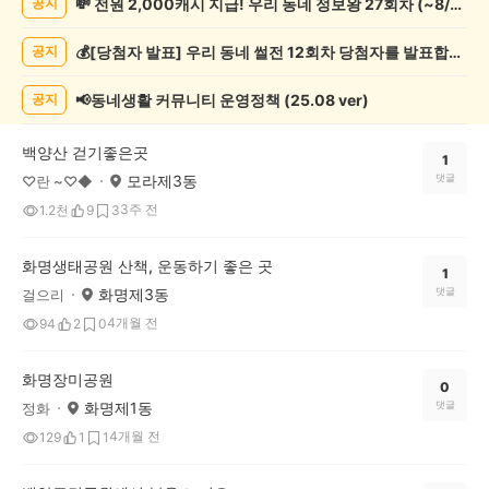
💸 전원 2,000캐시 지급! 우리 동네 정보왕 27회차 (~8/10)
공지
강/
운
💰[당첨자 발표] 우리 동네 썰전 12회차 당첨자를 발표합니다!
공지
동
게
시
📢동네생활 커뮤니티 운영정책 (25.08 ver)
공지
글
목
백양산 걷기좋은곳
록
1
모라제3동
댓글
♡란 ~♡◆
3주 전
1.2천
9
3
화명생태공원 산책, 운동하기 좋은 곳
1
화명제3동
댓글
걸으리
4개월 전
94
2
0
화명장미공원
0
화명제1동
댓글
정화
4개월 전
129
1
1