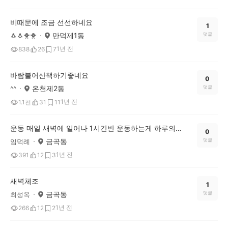
비때문에 조금 선선하네요
1
만덕제1동
댓글
🐧🐧🐥🐥
1년 전
838
26
7
바람불어산책하기좋네요
0
온천제2동
댓글
^^
1년 전
1.1천
31
11
운동 매일 새벽에 일어나 1시간반 운동하는게 하루의 시작이다
0
금곡동
댓글
임덕례
1년 전
391
12
3
새벽체조
1
금곡동
댓글
최성옥
1년 전
266
12
2