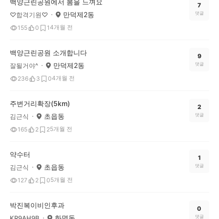
백양근린공원에서 봄을 느껴요
7
만덕제2동
댓글
♡합격기원♡
4개월 전
155
0
1
백양근린공원 소개합니다
9
만덕제2동
댓글
잘될거야^
4개월 전
236
3
0
주변거리확장(5km)
2
초읍동
댓글
김근식
5개월 전
165
2
2
약수터
1
초읍동
댓글
김근식
5개월 전
127
2
0
박진복이비인후과
0
화명동
댓글
KR9AH9B