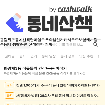
홈
팀워크
동네산책
런마일
모두의챌린지
캐시로또
보험
캐시딜
홈
동네 생활
주변 산책
산책 기록
화명제3동
전체글
공지
인기
동네 일상
동네 정보
맛집 추천
분실
화명제3동
이웃들의
건강/운동
이야기
화명제3동
이웃들이 직접 올린
건강/운동
이야기를 모아봐요
화
전원 1,000캐시! 🥳 우리 동네 썰전 14회차 OPEN (~8/17)
공지
명
제
3
💰[당첨자 발표] 26회차 우리 동네 정보왕 이벤트 당첨자를 발표합니다!
공지
동
건