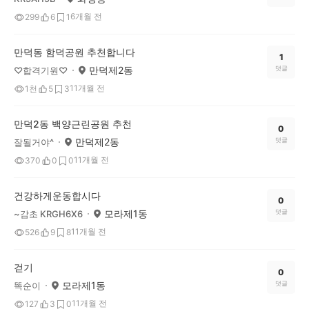
6개월 전
299
6
1
만덕동 함덕공원 추천합니다
1
만덕제2동
댓글
♡합격기원♡
11개월 전
1천
5
3
만덕2동 백양근린공원 추천
0
만덕제2동
댓글
잘될거야^
11개월 전
370
0
0
건강하게운동합시다
0
모라제1동
댓글
~감초 KRGH6X6
11개월 전
526
9
8
걷기
0
모라제1동
댓글
똑순이
11개월 전
127
3
0