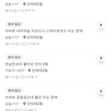
만덕제2동
잘될거야^
4주 전
1천
11
3
동네 일상
8
댓글
아파트 내리막길 킥보드나 스케이트보드 타는 문제
만덕제2동
잘될거야^
1개월 전
1.1천
13
2
동네 정보
8
댓글
전남친순대 좋아요 만덕 2동
만덕제2동
♡합격기원♡
1개월 전
1.1천
7
2
동네 일상
5
댓글
아파트 공용공간내 물건 두는 문제
만덕제2동
잘될거야^
1개월 전
827
6
3