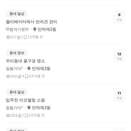
동네 일상
9
댓글
엘리베이터에서 반려견 관리
만덕제2동
♡합격기원♡
2개월 전
317
1
1
동네 정보
12
댓글
우리동네 꽃구경 명소
만덕제2동
잘될거야^
3개월 전
540
4
0
동네 일상
11
댓글
입주전 리모델링 소음
만덕제2동
잘될거야^
3개월 전
303
1
0