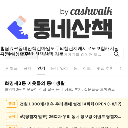
홈
팀워크
동네산책
런마일
모두의챌린지
캐시로또
보험
캐시딜
홈
동네 생활
주변 산책
산책 기록
화명제3동
전체글
공지
인기
동네 일상
동네 정보
맛집 추천
분실
화명제3동
이웃들의 동네생활
화명제3동
이웃들이 직접 올린 동네 정보, 후기, 질문들을 모아봐요
화
전원 1,000캐시! 🥳 우리 동네 썰전 14회차 OPEN (~8/17)
공지
명
제
3
💰[당첨자 발표] 26회차 우리 동네 정보왕 이벤트 당첨자를 발표합니다!
공지
동
인