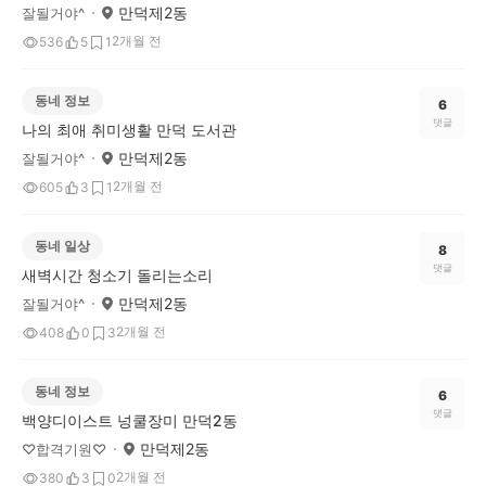
만덕제2동
잘될거야^
2개월 전
536
5
1
동네 정보
6
댓글
나의 최애 취미생활 만덕 도서관
만덕제2동
잘될거야^
2개월 전
605
3
1
동네 일상
8
댓글
새벽시간 청소기 돌리는소리
만덕제2동
잘될거야^
2개월 전
408
0
3
동네 정보
6
댓글
백양디이스트 넝쿨장미 만덕2동
만덕제2동
♡합격기원♡
2개월 전
380
3
0