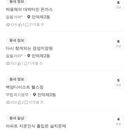
동네 정보
8
댓글
박용채의 대박터진 돈까스
만덕제2동
잘될거야^
1개월 전
1.1천
5
2
동네 정보
6
댓글
다시 찾게되는 경성미장원
만덕제2동
잘될거야^
1개월 전
707
1
1
동네 정보
5
댓글
백양디이스트 헬스장
만덕제2동
♡합격기원♡
2개월 전
350
2
1
동네 일상
4
댓글
아파트 지문인식 출입문 설치문제