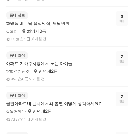
동네 정보
5
댓글
화명동 베트남 음식맛집, 월남면반
화명제3동
걸으리
1개월 전
1.3천
1
3
동네 일상
7
댓글
아파트 지하주차장에서 노는 아이들
만덕제2동
♡합격기원♡
1개월 전
496
6
2
동네 일상
7
댓글
금연아파트내 벤치에서의 흡연 어떻게 생각하세요?
만덕제2동
잘될거야^
1개월 전
738
11
0