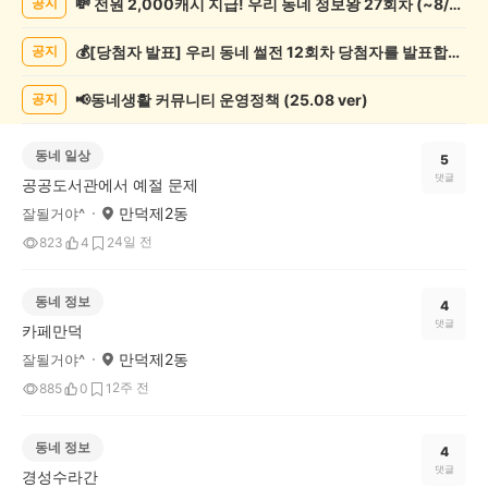
💸 전원 2,000캐시 지급! 우리 동네 정보왕 27회차 (~8/10)
공지
기
글
💰[당첨자 발표] 우리 동네 썰전 12회차 당첨자를 발표합니다!
공지
게
시
글
📢동네생활 커뮤니티 운영정책 (25.08 ver)
공지
목
록
동네 일상
5
댓글
공공도서관에서 예절 문제
만덕제2동
잘될거야^
4일 전
823
4
2
동네 정보
4
댓글
카페만덕
만덕제2동
잘될거야^
2주 전
885
0
1
동네 정보
4
댓글
경성수라간