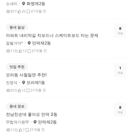
화명제2동
소내미
1개월 전
977
20
4
동네 일상
8
댓글
아파트 내리막길 킥보드나 스케이트보드 타는 문제
만덕제2동
잘될거야^
1개월 전
1.1천
13
2
맛집 추천
1
댓글
모라동 사철밀면 추천!
모라제1동
진명석
1개월 전
670
12
3
동네 정보
8
댓글
전남친순대 좋아요 만덕 2동
만덕제2동
♡합격기원♡
1개월 전
1.1천
7
2