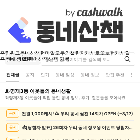
홈
팀워크
동네산책
런마일
모두의챌린지
캐시로또
보험
캐시딜
홈
동네 생활
주변 산책
산책 기록
화명제3동
전체글
공지
인기
동네 일상
동네 정보
맛집 추천
분실
화명제3동
이웃들의 동네생활
화명제3동
이웃들이 직접 올린 동네 정보, 후기, 질문들을 모아봐요
화
전원 1,000캐시! 🥳 우리 동네 썰전 14회차 OPEN (~8/17)
공지
명
제
3
💰[당첨자 발표] 26회차 우리 동네 정보왕 이벤트 당첨자를 발표합니다!
공지
동
전