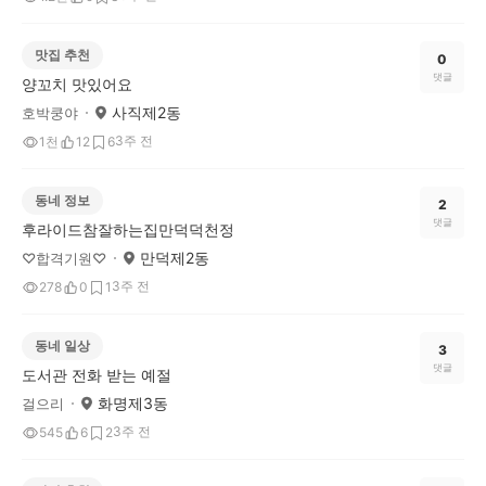
맛집 추천
0
댓글
양꼬치 맛있어요
사직제2동
호박쿵야
3주 전
1천
12
6
동네 정보
2
댓글
후라이드참잘하는집만덕덕천정
만덕제2동
♡합격기원♡
3주 전
278
0
1
동네 일상
3
댓글
도서관 전화 받는 예절
화명제3동
걸으리
3주 전
545
6
2