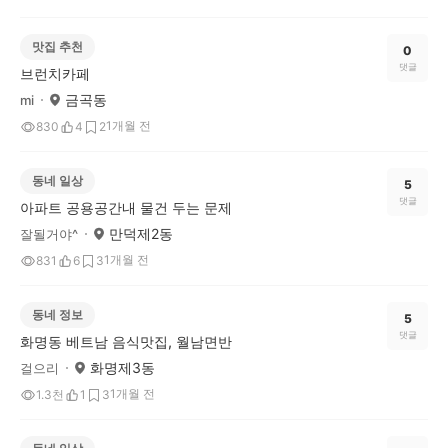
맛집 추천
0
댓글
브런치카페
금곡동
mi
1개월 전
830
4
2
동네 일상
5
댓글
아파트 공용공간내 물건 두는 문제
만덕제2동
잘될거야^
1개월 전
831
6
3
동네 정보
5
댓글
화명동 베트남 음식맛집, 월남면반
화명제3동
걸으리
1개월 전
1.3천
1
3