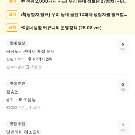
💸 전원 2,000캐시 지급! 우리 동네 정보왕 27회차 (~8/10)
공지
체
글
💰[당첨자 발표] 우리 동네 썰전 12회차 당첨자를 발표합니다!
공지
게
시
글
📢동네생활 커뮤니티 운영정책 (25.08 ver)
공지
목
록
동네 일상
5
댓글
공공도서관에서 예절 문제
만덕제2동
잘될거야^
5일 전
837
4
2
맛집 추천
0
댓글
참숯돈
초읍동
생쥐
5일 전
252
7
4
맛집 추천
1
댓글
밀면하면 해조밀면