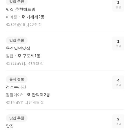
맛집 추천
2
댓글
맛집 추천해드림
거제제2동
이예준
3주 전
897
15
2
맛집 추천
2
댓글
육전밀면맛집
구포제1동
필립
1개월 전
823
8
4
동네 정보
4
댓글
경성수라간
만덕제2동
잘될거야^
1개월 전
1천
11
3
맛집 추천
2
댓글
맛집