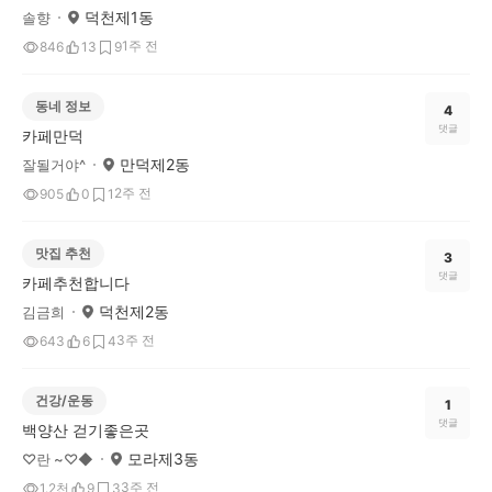
덕천제1동
솔향
1주 전
846
13
9
동네 정보
4
댓글
카페만덕
만덕제2동
잘될거야^
2주 전
905
0
1
맛집 추천
3
댓글
카페추천합니다
덕천제2동
김금희
3주 전
643
6
4
건강/운동
1
댓글
백양산 걷기좋은곳
모라제3동
♡란 ~♡◆
3주 전
1.2천
9
3