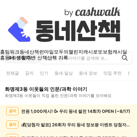
홈
팀워크
동네산책
런마일
모두의챌린지
캐시로또
보험
캐시딜
홈
동네 생활
주변 산책
산책 기록
화명제3동
전체글
공지
인기
동네 일상
동네 정보
맛집 추천
분실
화명제3동
이웃들의
인문/과학
이야기
화명제3동
이웃들이 직접 올린
인문/과학
이야기를 모아봐요
화
전원 1,000캐시! 🥳 우리 동네 썰전 14회차 OPEN (~8/17)
공지
명
제
3
💰[당첨자 발표] 26회차 우리 동네 정보왕 이벤트 당첨자를 발표합니다!
공지
동
인