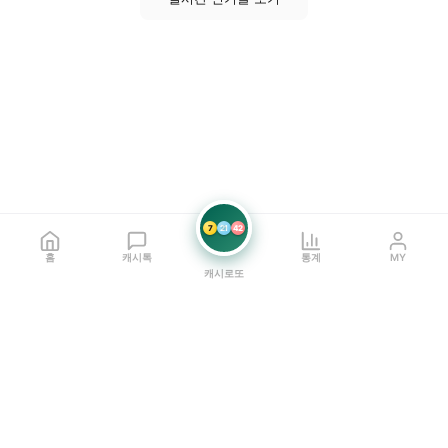
7
21
42
홈
캐시톡
통계
MY
캐시로또