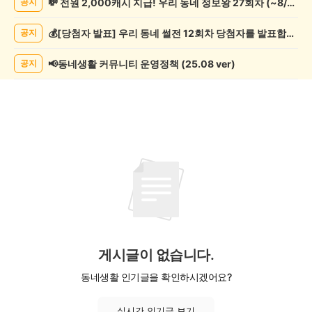
💸 전원 2,000캐시 지급! 우리 동네 정보왕 27회차 (~8/10)
공지
문/
과
💰[당첨자 발표] 우리 동네 썰전 12회차 당첨자를 발표합니다!
공지
학
게
시
📢동네생활 커뮤니티 운영정책 (25.08 ver)
공지
글
목
록
게시글이 없습니다.
동네생활 인기글을 확인하시겠어요?
실시간 인기글 보기