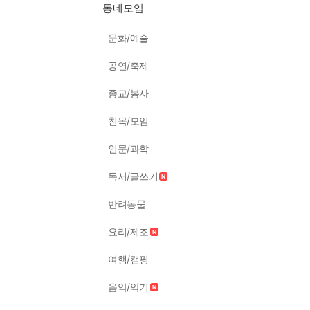
동네모임
문화/예술
공연/축제
종교/봉사
친목/모임
인문/과학
독서/글쓰기
반려동물
요리/제조
여행/캠핑
음악/악기