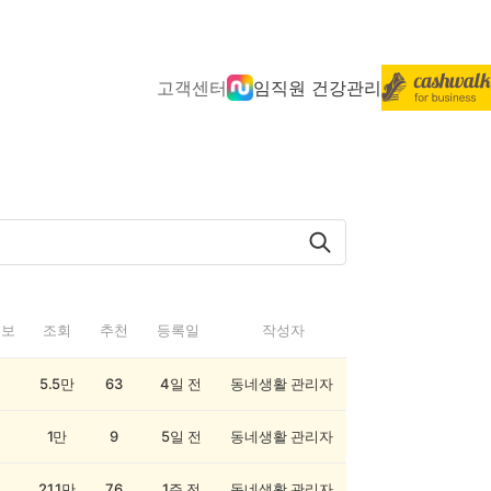
고객센터
임직원 건강관리
정보
조회
추천
등록일
작성자
5.5만
63
4일 전
동네생활 관리자
1만
9
5일 전
동네생활 관리자
21.1만
76
1주 전
동네생활 관리자