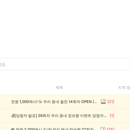
제목
지역 
전원 1,000캐시! 🥳 우리 동네 썰전 14회차 OPEN (~8/17)
[
21
]
💰[당첨자 발표] 26회차 우리 동네 정보왕 이벤트 당첨자를 발표합니다!
[
1
]
💸 전원 2,000캐시 지급! 우리 동네 정보왕 27회차 (~8/10)
[
75
]