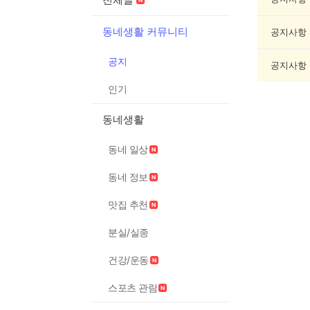
록
동네생활 커뮤니티
공지사항
공지
공지사항
인기
동네생활
동네 일상
동네 정보
맛집 추천
분실/실종
건강/운동
스포츠 관람