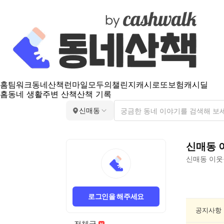
홈
팀워크
동네산책
런마일
모두의챌린지
캐시로또
보험
캐시딜
홈
동네 생활
주변 산책
산책 기록
신매동
신매동
신매동
이웃
신
매
로그인을 해주세요
동
동
공지사항
네
전체글