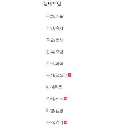
동네모임
문화/예술
공연/축제
종교/봉사
친목/모임
인문/과학
독서/글쓰기
반려동물
요리/제조
여행/캠핑
음악/악기