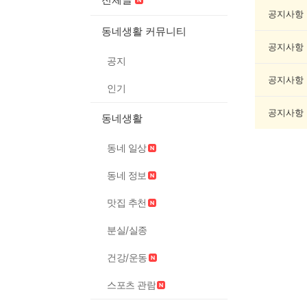
인
증
공지사항
했
동네생활 커뮤니티
어
공지사항
요
공지
게
시
공지사항
인기
글
목
공지사항
동네생활
록
동네 일상
동네 정보
맛집 추천
분실/실종
건강/운동
스포츠 관람