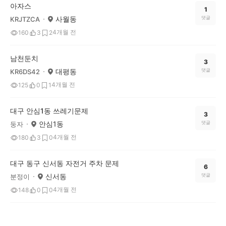
아자스
1
사월동
댓글
KRJTZCA
4개월 전
160
3
2
남천둔치
3
대평동
댓글
KR6DS42
4개월 전
125
0
1
대구 안심1동 쓰레기문제
3
안심1동
댓글
둥자
4개월 전
180
3
0
대구 동구 신서동 자전거 주차 문제
6
신서동
댓글
분정이
4개월 전
148
0
0