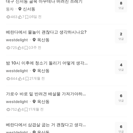
대구 신서동 골목 아무데나 버려진 쓰레기
8
신서동
댓글
둥자
6일 전
463
7
0
베란다에서 물놀이 괜찮다고 생각하시나요?
2
옥산동
댓글
westdelight
3주 전
725
6
0
밤 10시 이후에 청소기 돌리기 어떻게 생각하세요?
4
옥산동
댓글
westdelight
1개월 전
844
4
2
가로수 바로 밑 반려견 배설물 가져가야하는 것 아닌가요?
6
옥산동
댓글
westdelight
1개월 전
752
6
1
베란다에서 삼겹살 굽는 거 괜찮다고 생각하시나요?
6
옥산동
댓글
westdelight