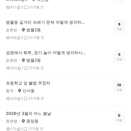
2개월 전
917
3
3
범물동 길거리 쓰레기 문제 어떻게 생각하시나요
8
범물2동
댓글
손유빈
3개월 전
698
5
0
공원에서 화투, 장기 놀이 어떻게 생각하시나요
5
범물2동
댓글
손유빈
3개월 전
505
7
1
초등학교 앞 불법 주정차
10
신서동
댓글
둥자
3개월 전
529
5
3
2026년 3월의 어느 봄날
0
중앙동
댓글
유연정
3개월 전
175
5
1