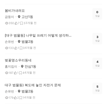
봄비가내려요
0
고산1동
댓글
금둥이
3개월 전
350
7
3
[대구 범물동] 나무밑 쓰레기 어떻게 생각하시나요
3
범물2동
댓글
손유빈
4개월 전
133
1
0
벚꽃명소우리동네
4
안심1동
댓글
홈지킴이
4개월 전
187
1
4
대구 범물동) 복도에 놓인 자전거 문제
5
범물2동
댓글
손유빈
4개월 전
179
2
1