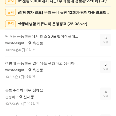
💸 전원 2,000캐시 지급! 우리 동네 정보왕 27회차 (~8/10)
공지
상
게
💰[당첨자 발표] 우리 동네 썰전 12회차 당첨자를 발표합니다!
공지
시
글
목
📢동네생활 커뮤니티 운영정책 (25.08 ver)
공지
록
담배는 공동현관에서 최소 20m 떨어진곳에서 펴야죠
3
옥산동
댓글
westdelight
1일 전
624
0
1
여름에 공동현관 열어놔도 괜찮다고 생각하시나요?
2
옥산동
댓글
westdelight
6일 전
215
1
0
불법주정차 너무 심해요
8
신서동
댓글
분정이
6일 전
723
14
10