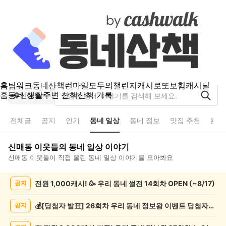
홈
팀워크
동네산책
런마일
모두의챌린지
캐시로또
보험
캐시딜
홈
동네 생활
주변 산책
산책 기록
신매동
전체글
공지
인기
동네 일상
동네 정보
맛집 추천
분실
신매동
이웃들의
동네 일상
이야기
신매동
이웃들이 직접 올린
동네 일상
이야기를 모아봐요
신
전원 1,000캐시! 🥳 우리 동네 썰전 14회차 OPEN (~8/17)
공지
매
동
동
💰[당첨자 발표] 26회차 우리 동네 정보왕 이벤트 당첨자를 발표합니다!
공지
네
일