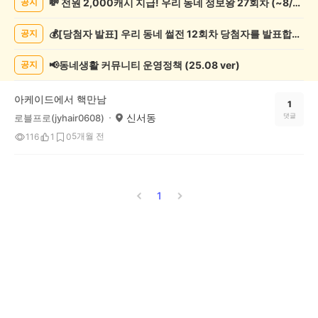
💸 전원 2,000캐시 지급! 우리 동네 정보왕 27회차 (~8/10)
공지
락
게
💰[당첨자 발표] 우리 동네 썰전 12회차 당첨자를 발표합니다!
공지
시
글
목
📢동네생활 커뮤니티 운영정책 (25.08 ver)
공지
록
아케이드에서 핵만남
1
신서동
댓글
로블프로(jyhair0608)
5개월 전
116
1
0
1