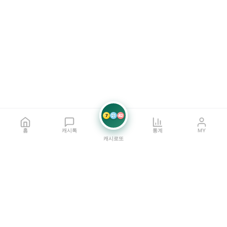
7
21
42
홈
캐시톡
통계
MY
캐시로또