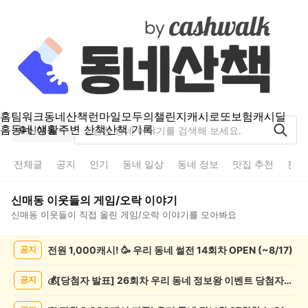
홈
팀워크
동네산책
런마일
모두의챌린지
캐시로또
보험
캐시딜
홈
동네 생활
주변 산책
산책 기록
신매동
전체글
공지
인기
동네 일상
동네 정보
맛집 추천
분실
신매동
이웃들의
게임/오락
이야기
신매동
이웃들이 직접 올린
게임/오락
이야기를 모아봐요
신
전원 1,000캐시! 🥳 우리 동네 썰전 14회차 OPEN (~8/17)
공지
매
동
게
💰[당첨자 발표] 26회차 우리 동네 정보왕 이벤트 당첨자를 발표합니다!
공지
임/
오