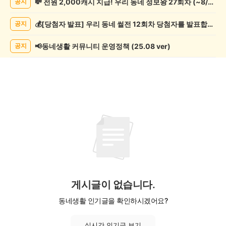
💸 전원 2,000캐시 지급! 우리 동네 정보왕 27회차 (~8/10)
공지
제
게
💰[당첨자 발표] 우리 동네 썰전 12회차 당첨자를 발표합니다!
공지
시
글
목
📢동네생활 커뮤니티 운영정책 (25.08 ver)
공지
록
게시글이 없습니다.
동네생활 인기글을 확인하시겠어요?
실시간 인기글 보기