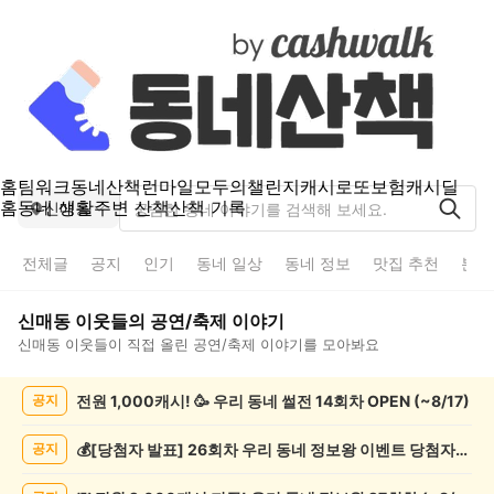
홈
팀워크
동네산책
런마일
모두의챌린지
캐시로또
보험
캐시딜
홈
동네 생활
주변 산책
산책 기록
신매동
전체글
공지
인기
동네 일상
동네 정보
맛집 추천
분실
신매동
이웃들의
공연/축제
이야기
신매동
이웃들이 직접 올린
공연/축제
이야기를 모아봐요
신
전원 1,000캐시! 🥳 우리 동네 썰전 14회차 OPEN (~8/17)
공지
매
동
공
💰[당첨자 발표] 26회차 우리 동네 정보왕 이벤트 당첨자를 발표합니다!
공지
연/
축