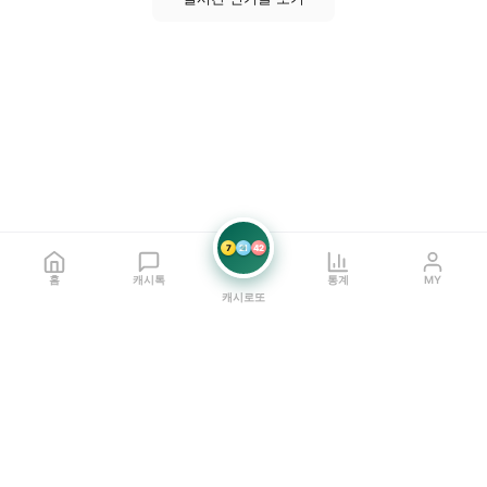
7
21
42
홈
캐시톡
통계
MY
캐시로또