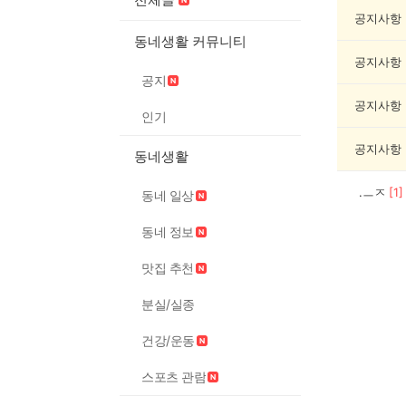
봉
사
공지사항
게
동네생활 커뮤니티
시
공지사항
글
공지
목
록
공지사항
인기
공지사항
동네생활
.ㅡㅈ
[
1
]
동네 일상
동네 정보
맛집 추천
분실/실종
건강/운동
스포츠 관람