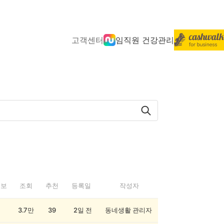
고객센터
임직원 건강관리
정보
조회
추천
등록일
작성자
3.7만
39
2일 전
동네생활 관리자