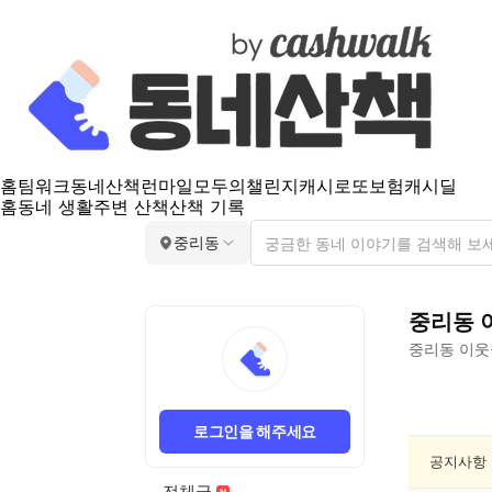
홈
팀워크
동네산책
런마일
모두의챌린지
캐시로또
보험
캐시딜
홈
동네 생활
주변 산책
산책 기록
중리동
중리동
중리동
이웃
중
리
로그인을 해주세요
동
종
공지사항
교/
전체글