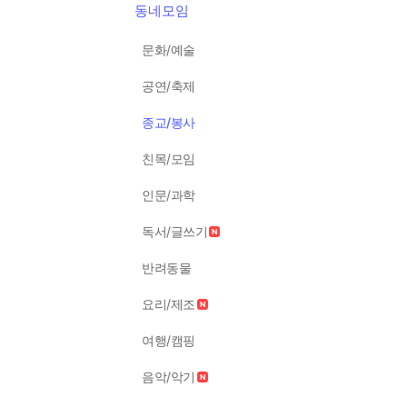
동네모임
문화/예술
공연/축제
종교/봉사
친목/모임
인문/과학
독서/글쓰기
반려동물
요리/제조
여행/캠핑
음악/악기